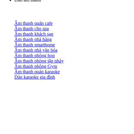
Âm thanh quán cafe
Âm thanh cho spa
Âm thanh khách sạn
Âm thanh nhà hàng
Âm thanh smarthome
Âm thanh nhà văn hóa
Âm thanh phòng họp
Âm thanh phòng tập nhảy
Âm thanh phòng Gym
Âm thanh quán karaoke
Dàn karaoke gia đình