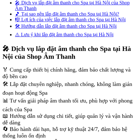
🎤 Dịch vụ lắp đặt âm thanh cho Spa tại Hà Nội của Shop
Âm Thanh
🎵 Tại sao nên lắp đặt âm thanh cho Spa tại Hà Nội?
🎼 Lợi ích của việc lắp đặt âm thanh cho Spa tại Hà Nội
🛠 Hướng dẫn lắp đặt âm thanh cho Spa tại Hà Nội
⚠️ Lưu ý khi lắp đặt âm thanh cho Spa tại Hà Nội
🎤 Dịch vụ lắp đặt âm thanh cho Spa tại Hà
Nội của Shop Âm Thanh
🏅 Cung cấp thiết bị chính hãng, đảm bảo chất lượng và
độ bền cao
🛠 Lắp đặt chuyên nghiệp, nhanh chóng, không làm gián
đoạn hoạt động Spa
📊 Tư vấn giải pháp âm thanh tối ưu, phù hợp với phong
cách của Spa
📖 Hướng dẫn sử dụng chi tiết, giúp quản lý và vận hành
dễ dàng
🔄 Bảo hành dài hạn, hỗ trợ kỹ thuật 24/7, đảm bảo hệ
thống luôn ổn định