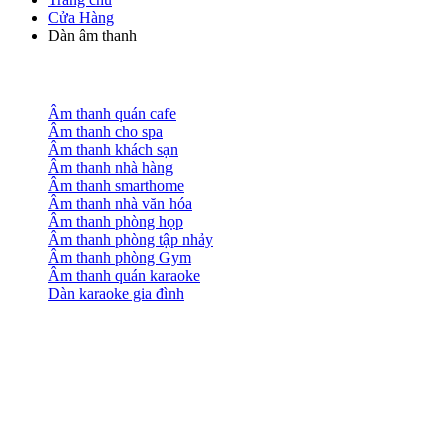
Cửa Hàng
Dàn âm thanh
Âm thanh quán cafe
Âm thanh cho spa
Âm thanh khách sạn
Âm thanh nhà hàng
Âm thanh smarthome
Âm thanh nhà văn hóa
Âm thanh phòng họp
Âm thanh phòng tập nhảy
Âm thanh phòng Gym
Âm thanh quán karaoke
Dàn karaoke gia đình