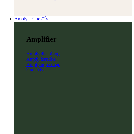
Amply – Cục đẩy
Amplifier
Amply điện động
Amply karaoke
Amply nghe nhạc
Cục Đẩy