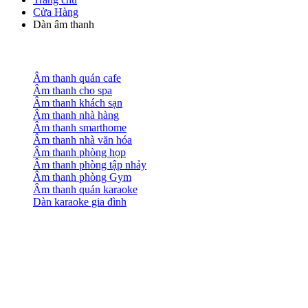
Cửa Hàng
Dàn âm thanh
Âm thanh quán cafe
Âm thanh cho spa
Âm thanh khách sạn
Âm thanh nhà hàng
Âm thanh smarthome
Âm thanh nhà văn hóa
Âm thanh phòng họp
Âm thanh phòng tập nhảy
Âm thanh phòng Gym
Âm thanh quán karaoke
Dàn karaoke gia đình