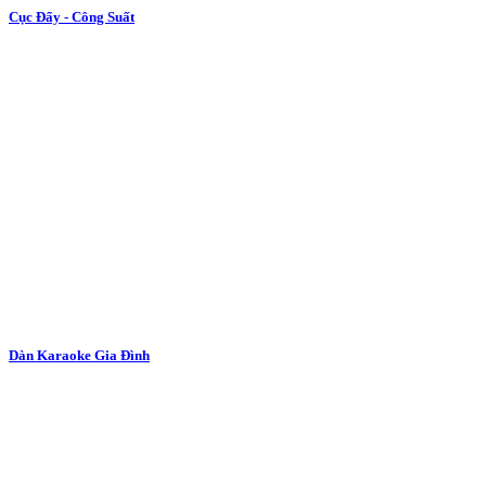
Cục Đẩy - Công Suất
Dàn Karaoke Gia Đình