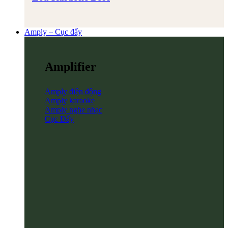
Amply – Cục đẩy
Amplifier
Amply điện động
Amply karaoke
Amply nghe nhạc
Cục Đẩy