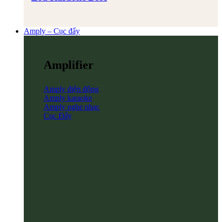
Amply – Cục đẩy
Amplifier
Amply điện động
Amply karaoke
Amply nghe nhạc
Cục Đẩy