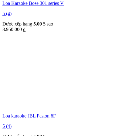
Loa Karaoke Bose 301 series V
5 (4)
Được xếp hạng
5.00
5 sao
8.950.000
₫
Loa karaoke JBL Pasion 6F
5 (4)