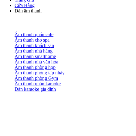
Cửa Hàng
Dàn âm thanh
Âm thanh quán cafe
Âm thanh cho spa
Âm thanh khách sạn
Âm thanh nhà hàng
Âm thanh smarthome
Âm thanh nhà văn hóa
Âm thanh phòng họp
Âm thanh phòng tập nhảy
Âm thanh phòng Gym
Âm thanh quán karaoke
Dàn karaoke gia đình