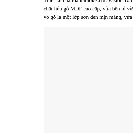
Thiết kế của loa karaoke JBL Pasion 10 
chất liệu gỗ MDF cao cấp, vừa bền bỉ vừ
vỏ gỗ là một lớp sơn đen mịn màng, vừa 