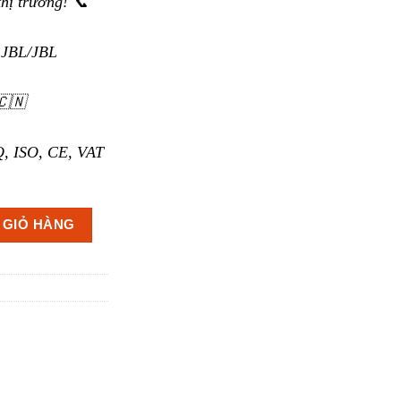
thị trường! 📞
 JBL/JBL
🇨🇳
, ISO, CE, VAT
 lượng
 GIỎ HÀNG