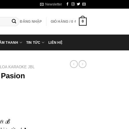
Newsletter
0
ĐĂNG NHẬP
GIỎ HÀNG /
0
₫
 ÂM THANH
TIN TỨC
LIÊN HỆ
LOA KARAOKE JBL
 Pasion
ết 💰