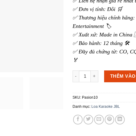
✅ Liên hệ nhận giá rẻ nhất 
✅ Đơn vị tính: Đôi 🛒
✅ Thương hiệu chính hãng:
Entertainment 🏷️
✅ Xuất xứ: Made in China 
✅ Bảo hành: 12 tháng 🛠️
✅ Đầy đủ chứng từ: CO, CQ
🏅
Loa karaoke JBL Pasion 10 số
THÊM VÀO
SKU:
Pasion10
Danh mục:
Loa Karaoke JBL