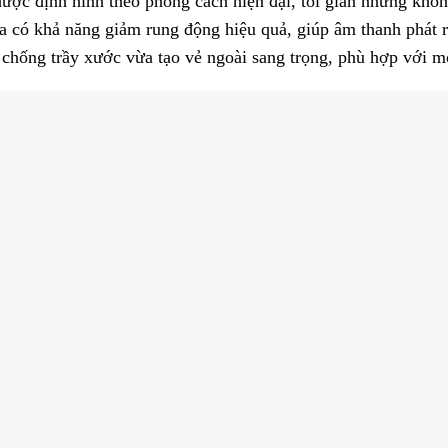
được định hình theo phong cách hiện đại, tối giản nhưng khô
a có khả năng giảm rung động hiệu quả, giúp âm thanh phát r
chống trầy xước vừa tạo vẻ ngoài sang trọng, phù hợp với mọ