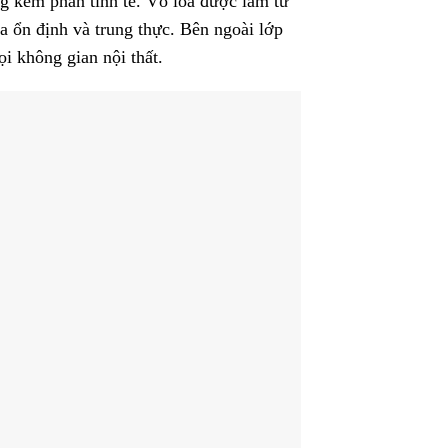
ng kém phần tinh tế. Vỏ loa được làm từ
a ổn định và trung thực. Bên ngoài lớp
i không gian nội thất.