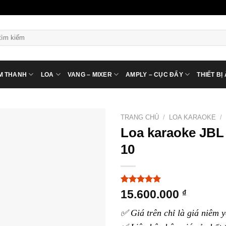
ìm
ếm:
M THANH
LOA
VANG – MIXER
AMPLY – CỤC ĐẨY
THIẾT BỊ
TRANG CHỦ
/
LOA KARAOKE
/
Loa karaoke JBL
10
5.00
3
trên 5
15.600.000
₫
dựa trên
đánh giá
✅ Giá trên chỉ là giá niêm y