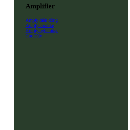
Amplifier
Amply điện động
Amply karaoke
Amply nghe nhạc
Cục Đẩy