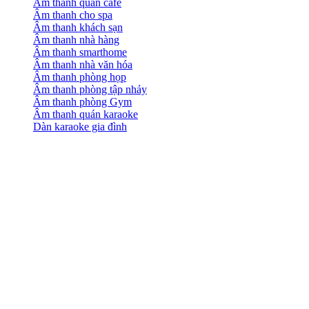
Âm thanh quán cafe
Âm thanh cho spa
Âm thanh khách sạn
Âm thanh nhà hàng
Âm thanh smarthome
Âm thanh nhà văn hóa
Âm thanh phòng họp
Âm thanh phòng tập nhảy
Âm thanh phòng Gym
Âm thanh quán karaoke
Dàn karaoke gia đình