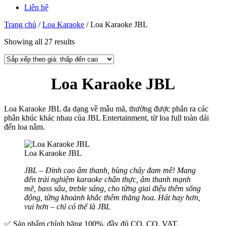
Liên hệ
Trang chủ
/
Loa Karaoke
/
Loa Karaoke JBL
Showing all 27 results
Loa Karaoke JBL
Loa Karaoke JBL đa dạng về mẫu mã, thường được phân ra các
phân khúc khác nhau của JBL Entertainment, từ loa full toàn dải
đến loa nằm.
Loa Karaoke JBL
JBL – Đỉnh cao âm thanh, bùng cháy đam mê! Mang
đến trải nghiệm karaoke chân thực, âm thanh mạnh
mẽ, bass sâu, treble sáng, cho từng giai điệu thêm sống
động, từng khoảnh khắc thêm thăng hoa. Hát hay hơn,
vui hơn – chỉ có thể là JBL
✅ Sản phẩm chính hãng 100%, đầy đủ CO, CQ, VAT.