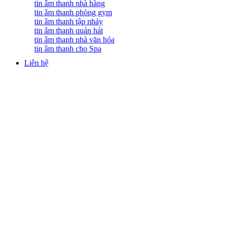
tin âm thanh nhà hàng
tin âm thanh phòng gym
tin âm thanh tập nhảy
tin âm thanh quán hát
tin âm thanh nhà văn hóa
tin âm thanh cho Spa
Liên hệ