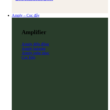
Amply – Cục đẩy
Amplifier
Amply điện động
Amply karaoke
Amply nghe nhạc
Cục Đẩy