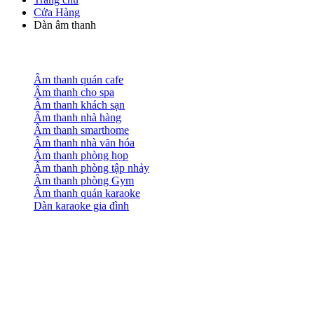
Cửa Hàng
Dàn âm thanh
Âm thanh quán cafe
Âm thanh cho spa
Âm thanh khách sạn
Âm thanh nhà hàng
Âm thanh smarthome
Âm thanh nhà văn hóa
Âm thanh phòng họp
Âm thanh phòng tập nhảy
Âm thanh phòng Gym
Âm thanh quán karaoke
Dàn karaoke gia đình