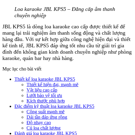
Loa karaoke JBL KPS5 – Đẳng cấp âm thanh
chuyên nghiệp
JBL KPS5 là dòng loa karaoke cao cấp được thiết kế để
mang lại trải nghiệm âm thanh sống động và chất lượng
hàng đầu. Với sự kết hợp giữa công nghệ hiện đại và thiết
kế tinh tế, JBL KPS5 đáp ứng tốt nhu cầu từ giải trí gia
đình đến không gian kinh doanh chuyên nghiệp như phòng
karaoke, quán bar hay nhà hàng.
Mục lục cho bài viết
Thiết kế loa karaoke JBL KPS5
Thiết kế hiện đại, mạnh mẽ
Vật liệu cao cấp
Lưới bảo vệ tối ưu
Kích thước phù hợp
Đặc điểm kỹ thuật loa karaoke JBL KPS5
Công suất mạnh mẽ
Dải tần đáp ứng rộng
Độ nhạy cao
Củ loa chất lượng
Đánh giá loa karaoke JBL KPS5