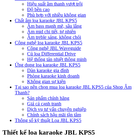
Hiệu suất âm thanh vượt trội
Độ bền cao
Phù hợp với nhiều không gian
Chất âm loa karaoke JBL KPS5
Âm bass mạnh mẽ, sâu lắng
Âm mid chi tiết, tự nhiên
Âm treble sáng, không chói
Công nghệ loa karaoke JBL KPS5
Công nghệ JBL Waveguide
Củ loa Differential Drive
Hệ thống tản nhiệt thông minh
Ứng dụng loa karaoke JBL KPS5
Dàn karaoke gia đình
Phòng karaoke kinh doanh
Không gian sự kiện
Tại sao nên chọn mua loa karaoke JBL KPS5 của Shop Âm
Thanh?
Sản phẩm chính hãng
Giá cả cạnh tranh
Dịch vụ tư vấn chuyên nghiệp
Chính sách hậu mãi tận tâm
Thông số kỹ thuật Loa JBL KPS5
Thiết kế loa karaoke JBL KPS5