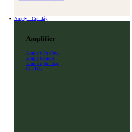
Amply – Cục đẩy
Amplifier
Amply điện động
Amply karaoke
Amply nghe nhạc
Cục Đẩy