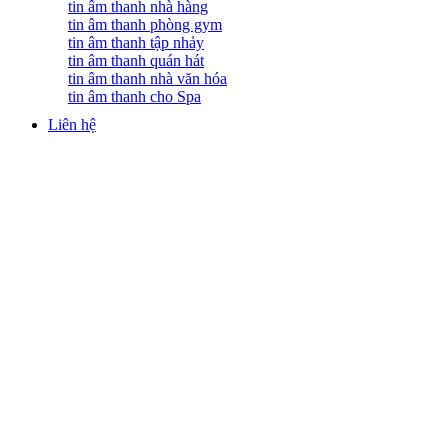
tin âm thanh nhà hàng
tin âm thanh phòng gym
tin âm thanh tập nhảy
tin âm thanh quán hát
tin âm thanh nhà văn hóa
tin âm thanh cho Spa
Liên hệ