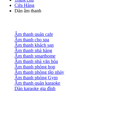
Cửa Hàng
Dàn âm thanh
Âm thanh quán cafe
Âm thanh cho spa
Âm thanh khách sạn
Âm thanh nhà hàng
Âm thanh smarthome
Âm thanh nhà văn hóa
Âm thanh phòng họp
Âm thanh phòng tập nhảy
Âm thanh phòng Gym
Âm thanh quán karaoke
Dàn karaoke gia đình