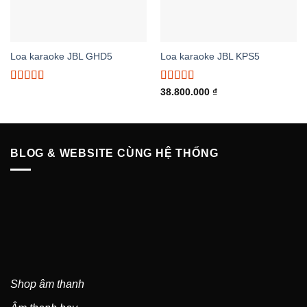
Loa karaoke JBL GHD5
Loa karaoke JBL KPS5
Được xếp
Được xếp
38.800.000
₫
hạng
5.00
5
hạng
5.00
5
sao
sao
BLOG & WEBSITE CÙNG HỆ THỐNG
Shop âm thanh