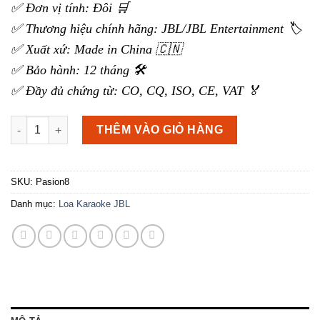
✅ Đơn vị tính: Đôi 🛒
✅ Thương hiệu chính hãng: JBL/JBL Entertainment 🏷️
✅ Xuất xứ: Made in China 🇨🇳
✅ Bảo hành: 12 tháng 🛠️
✅ Đầy đủ chứng từ: CO, CQ, ISO, CE, VAT 🏅
Loa karaoke JBL Pasion 8 số lượng
THÊM VÀO GIỎ HÀNG
SKU:
Pasion8
Danh mục:
Loa Karaoke JBL