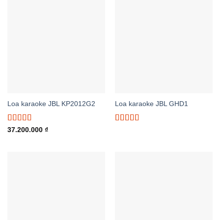
Loa karaoke JBL KP2012G2
Loa karaoke JBL GHD1
Được xếp
Được xếp
37.200.000
₫
hạng
5.00
5
hạng
5.00
5
sao
sao