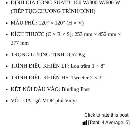
ĐỊNH GIÁ CÔNG SUẤT3: 150 W/300 W/600 W
(TIẾP TỤC/CHƯƠNG TRÌNH/ĐỈNH)
MẪU PHỦ: 120° × 120° (H × V)
KÍCH THƯỚC (C × R × S): 253 mm × 452 mm ×
277 mm
TRỌNG LƯỢNG TỊNH: 8,67 Kg
TRÌNH ĐIỀU KHIỂN LF: Loa trầm 1 × 8″
TRÌNH ĐIỀU KHIỂN HF: Tweeter 2 × 3″
KẾT NỐI ĐẦU VÀO: Binding Post
VỎ LOA : gỗ MDF phủ Vinyl
Click to rate this post!
[Total:
4
Average:
5
]