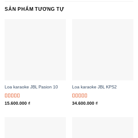
SẢN PHẨM TƯƠNG TỰ
Loa karaoke JBL Pasion 10
Loa karaoke JBL KPS2
Được xếp
Được xếp
15.600.000
₫
34.600.000
₫
hạng
5.00
5
hạng
5.00
5
sao
sao