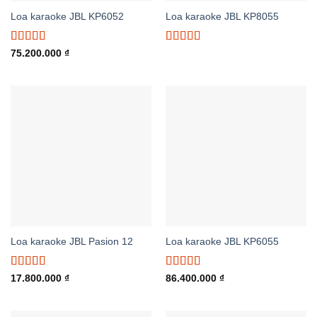
Loa karaoke JBL KP6052
Loa karaoke JBL KP8055
Được xếp
Được xếp
75.200.000
₫
hạng
5.00
5
hạng
5.00
5
sao
sao
Loa karaoke JBL Pasion 12
Loa karaoke JBL KP6055
Được xếp
Được xếp
17.800.000
₫
86.400.000
₫
hạng
5.00
5
hạng
5.00
5
sao
sao