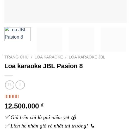
TRANG CHỦ
/
LOA KARAOKE
/
LOA KARAOKE JBL
Loa karaoke JBL Pasion 8
5.00
3
trên 5
12.500.000
₫
dựa trên
đánh giá
✅ Giá trên chỉ là giá niêm yết 💰
✅ Liên hệ nhận giá rẻ nhất thị trường! 📞