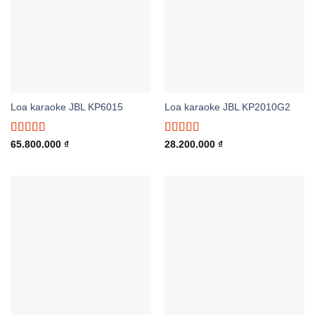
Loa karaoke JBL KP6015
Loa karaoke JBL KP2010G2
Được xếp
Được xếp
65.800.000
₫
28.200.000
₫
hạng
5.00
5
hạng
5.00
5
sao
sao