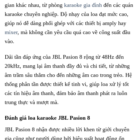
gian khác nhau, từ phòng
karaoke gia đình
đến các quán
karaoke chuyên nghiệp. Độ nhạy của loa đạt mức cao,
giúp nó dễ dàng phối ghép với các thiết bị amply hay
mixer
, mà không cần yêu cầu quá cao về công suất đầu
vào.
Dải tần đáp ứng của JBL Pasion 8 rộng từ 48Hz đến
20kHz, mang lại âm thanh đầy đủ và chi tiết, từ những
âm trầm sâu thẳm cho đến những âm cao trong trẻo. Hệ
thống phân tần được thiết kế tinh vi, giúp loa xử lý tốt
các tín hiệu âm thanh, đảm bảo âm thanh phát ra luôn
trung thực và mượt mà.
Đánh giá loa karaoke JBL Pasion 8
JBL Pasion 8 nhận được nhiều lời khen từ giới chuyên
gia cũng như người dùng bởi hiệu suất hoạt động ổn