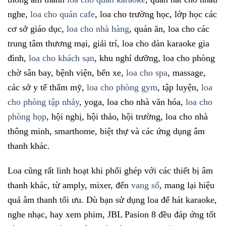
nghe,
loa cho quán cafe
, loa cho trường học, lớp học các
cơ sở giáo dục,
loa cho nhà hàng
, quán ăn, loa cho các
trung tâm thương mại, giải trí, loa cho dàn karaoke gia
đình,
loa cho khách sạn
, khu nghỉ dưỡng, loa cho phòng
chờ sân bay, bệnh viện, bến xe,
loa cho spa
, massage,
các sở y tế thẩm mỹ,
loa cho phòng gym
, tập luyện,
loa
cho phòng tập nhảy
, yoga, loa cho nhà văn hóa,
loa cho
phòng họp
, hội nghị, hội thảo, hội trường, loa cho nhà
thông minh, smarthome, biệt thự và các ứng dụng âm
thanh khác.
Loa cũng rất linh hoạt khi phối ghép với các thiết bị âm
thanh khác, từ amply, mixer, đến
vang số
, mang lại hiệu
quả âm thanh tối ưu. Dù bạn sử dụng loa để hát karaoke,
nghe nhạc, hay xem phim, JBL Pasion 8 đều đáp ứng tốt