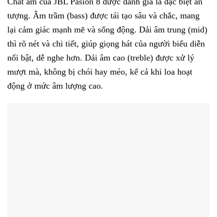
Chất âm của JBL Pasion 8 được đánh giá là đặc biệt ấn
tượng. Âm trầm (bass) được tái tạo sâu và chắc, mang
lại cảm giác mạnh mẽ và sống động. Dải âm trung (mid)
thì rõ nét và chi tiết, giúp giọng hát của người biểu diễn
nổi bật, dễ nghe hơn. Dải âm cao (treble) được xử lý
mượt mà, không bị chói hay méo, kể cả khi loa hoạt
động ở mức âm lượng cao.