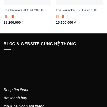
Loa karaoke JBL KP2010G2
Loa karaoke JBL Pasion 10
Được xếp
Được xếp
28.200.000
₫
15.600.000
₫
hạng
5.00
5
hạng
5.00
5
sao
sao
BLOG & WEBSITE CÙNG HỆ THỐNG
Shop âm thanh
Âm thanh hay
Youtube Shop âm thanh