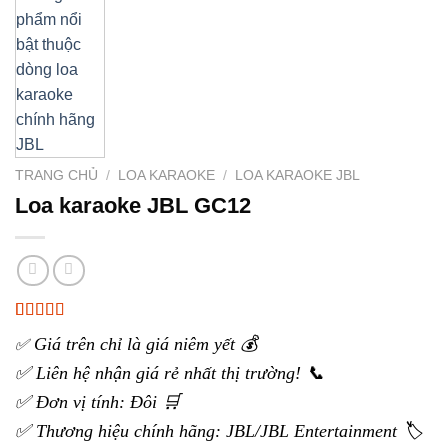
TRANG CHỦ
/
LOA KARAOKE
/
LOA KARAOKE JBL
Loa karaoke JBL GC12
5.00
1
trên 5
Giá trên chỉ là giá niêm yết 💰
✅
dựa trên
đánh giá
✅ Liên hệ nhận giá rẻ nhất thị trường! 📞
✅ Đơn vị tính: Đôi 🛒
✅ Thương hiệu chính hãng: JBL/JBL Entertainment 🏷️