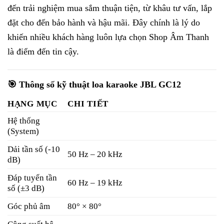
đến trải nghiệm mua sắm thuận tiện, từ khâu tư vấn, lắp
đặt cho đến bảo hành và hậu mãi. Đây chính là lý do
khiến nhiều khách hàng luôn lựa chọn Shop Âm Thanh
là điểm đến tin cậy.
🎯 Thông số kỹ thuật loa karaoke JBL GC12
HẠNG MỤC
CHI TIẾT
Hệ thống
(System)
Dải tần số (-10
50 Hz – 20 kHz
dB)
Đáp tuyến tần
60 Hz – 19 kHz
số (±3 dB)
Góc phủ âm
80° × 80°