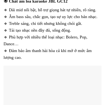
🎯 Chất âm loa karaoke JBL GC12
🔹 Dải mid nổi bật, hỗ trợ giọng hát tự nhiên, rõ ràng.
🔹 Âm bass sâu, chắc gọn, tạo sự uy lực cho bản nhạc.
🔹 Treble sáng, chi tiết nhưng không chói gắt.
🔹 Tái tạo nhạc nền đầy đủ, sống động.
🔹 Phù hợp với nhiều thể loại nhạc: Bolero, Pop,
Dance…
🔹 Đảm bảo âm thanh hài hòa cả khi mở ở mức âm
lượng cao.