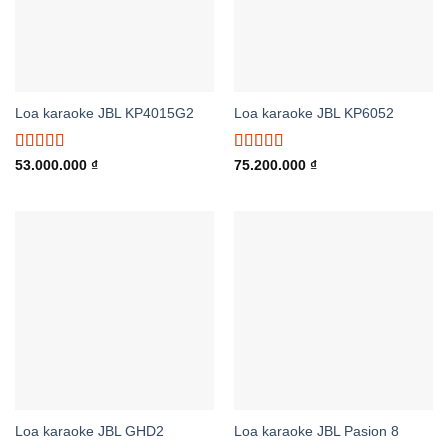
Loa karaoke JBL KP4015G2
Loa karaoke JBL KP6052
Được xếp
Được xếp
53.000.000
₫
75.200.000
₫
hạng
5.00
5
hạng
5.00
5
sao
sao
Loa karaoke JBL GHD2
Loa karaoke JBL Pasion 8