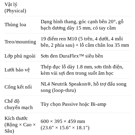
Vật lý
(Physical)
Dạng hình thang, góc cạnh bên 20°, gỗ
Thùng loa
bạch dương dày 15 mm, có tay cầm
19 điểm ren M10 (5 trên, 4 dưới, 4 mỗi
Treo/mounting
bên, 2 phía sau) + lỗ cắm chân loa 35 mm
Lớp phủ ngoài
Sơn đen DuraFlex™ siêu bền
Thép đục lỗ dày 1.8 mm, sơn tĩnh điện,
Lưới bảo vệ
kèm vải sợi đen trong suốt âm học
NL4 Neutrik Speakon®, hỗ trợ đấu song
Cổng kết nối
song (loop-thru)
Chế độ
Tùy chọn Passive hoặc Bi-amp
chuyển mạch
Kích thước
600 × 395 × 459 mm
(Rộng × Cao ×
(23.6″ × 15.6″ × 18.1″)
Sâu)