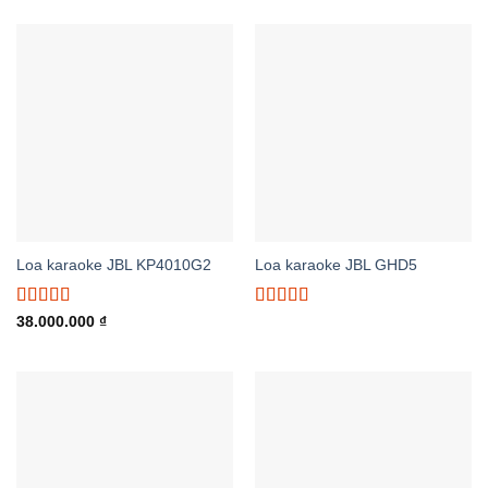
Loa karaoke JBL KP4010G2
Loa karaoke JBL GHD5
Được xếp
Được xếp
38.000.000
₫
hạng
5.00
5
hạng
5.00
5
sao
sao