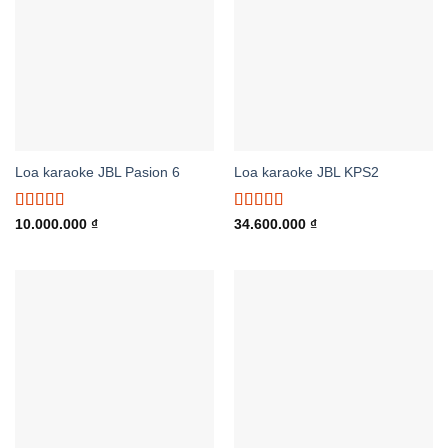
Loa karaoke JBL Pasion 6
Loa karaoke JBL KPS2
Được xếp
Được xếp
10.000.000
₫
34.600.000
₫
hạng
5.00
5
hạng
5.00
5
sao
sao