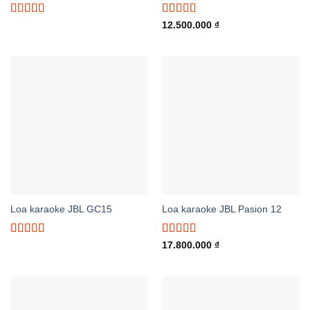
Được xếp
Được xếp
12.500.000
₫
hạng
5.00
5
hạng
5.00
5
sao
sao
Loa karaoke JBL GC15
Loa karaoke JBL Pasion 12
Được xếp
Được xếp
17.800.000
₫
hạng
5.00
5
hạng
5.00
5
sao
sao