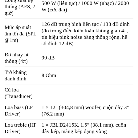
Công suất hệ
500 W (liên tục) / 1000 W (nhạc) / 2000
thống (AES, 2
W (cực đại)
giờ)
126 dB trung bình liên tục / 138 dB đỉnh
Mức áp suất
(đo trong điều kiện toàn không gian 4π,
âm tối đa (SPL
tín hiệu pink noise băng thông rộng, hệ
@1m)
số đỉnh 12 dB)
Độ nhạy hệ
99 dB
thống (4π)
Trở kháng
8 Ohm
danh định
Củ loa
(Transducer)
Loa bass (LF
1 × 12″ (304,8 mm) woofer, cuộn dây 3″
Driver)
(76,2 mm)
Loa treble (HF
1 × JBL D2415K, 1.5″ (38,1 mm), cuộn
Driver)
dây kép, màng kép dạng vòng