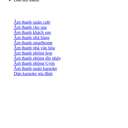
Âm thanh quán cafe
Âm thanh cho spa
Âm thanh khách sạn
Âm thanh nhà hàng
Âm thanh smarthome
Âm thanh nhà văn hóa
Âm thanh phòng họp
Âm thanh phòng tập nhảy
Âm thanh phòng Gym
Âm thanh quán karaoke
Dàn karaoke gia đình