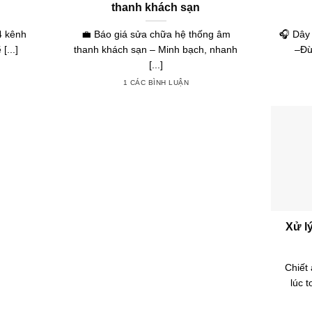
thanh khách sạn
4 kênh
💼 Báo giá sửa chữa hệ thống âm
🎧 Dây
[...]
thanh khách sạn – Minh bạch, nhanh
–Đừ
[...]
1 CÁC BÌNH LUẬN
Xử lý
Chiết 
lúc t