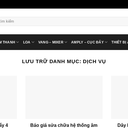
ìm
ếm:
M THANH
LOA
VANG – MIXER
AMPLY – CỤC ĐẨY
THIẾT BỊ
LƯU TRỮ DANH MỤC:
DỊCH VỤ
ẩy 4
Báo giá sửa chữa hệ thống âm
Dây 