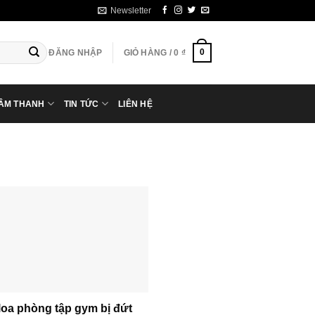
Newsletter
0
ĐĂNG NHẬP
GIỎ HÀNG /
0
₫
 ÂM THANH
TIN TỨC
LIÊN HỆ
loa phòng tập gym bị đứt