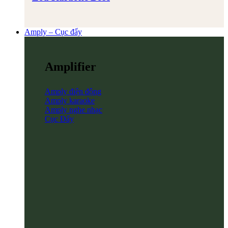
Amply – Cục đẩy
Amplifier
Amply điện động
Amply karaoke
Amply nghe nhạc
Cục Đẩy