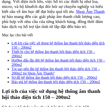
dụng. Với diện tích lớn, việc bố trí các thiết bị như loa,
micro, và bộ khuếch đại đòi hỏi sự chuyên nghiệp và hiểu
biết sâu về âm học để đạt hiệu quả tối ưu.
Shop Âm Thanh
tự hào mang đến các giải pháp âm thanh chất lượng cao,
phù hợp với nhu cầu của từng khách hàng, đồng thời đảm
bảo dịch vụ hỗ trợ tận tình từ lắp đặt đến bảo trì.
Mục lục cho bài viết
Lợi ích của việc sử dụng hệ thống âm thanh hội thảo diện tích
150 – 200m2
Thiết bị cho hệ thống âm thanh hội thảo diện tích 150 –
200m2
Hướng dẫn lắp đặt hệ thống âm thanh hội thảo diện tích 150 –
200m2
Tại sao nên lắp hệ thống âm thanh hội thảo diện tích 150 –
200m2 tại Shop Âm Thanh?
Sơ đồ hệ thống âm thanh hội thảo diện tích 150 – 200m2
Báo giá hệ thống âm thanh hội thảo diện tích 150 – 200m2
Lợi ích của việc sử dụng hệ thống âm thanh
hội thảo diện tích 150 – 200m2