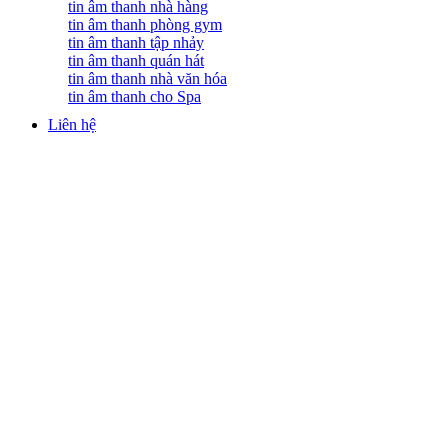
tin âm thanh nhà hàng
tin âm thanh phòng gym
tin âm thanh tập nhảy
tin âm thanh quán hát
tin âm thanh nhà văn hóa
tin âm thanh cho Spa
Liên hệ