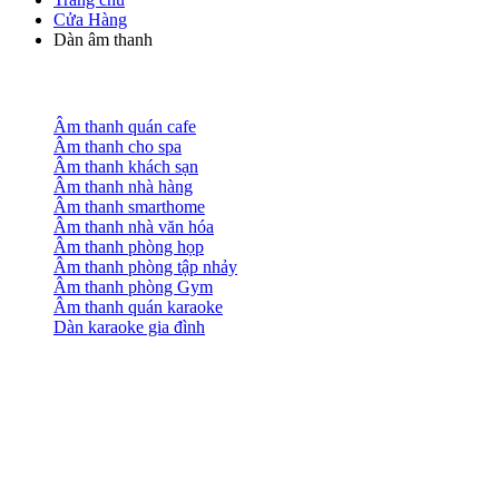
Cửa Hàng
Dàn âm thanh
Âm thanh quán cafe
Âm thanh cho spa
Âm thanh khách sạn
Âm thanh nhà hàng
Âm thanh smarthome
Âm thanh nhà văn hóa
Âm thanh phòng họp
Âm thanh phòng tập nhảy
Âm thanh phòng Gym
Âm thanh quán karaoke
Dàn karaoke gia đình