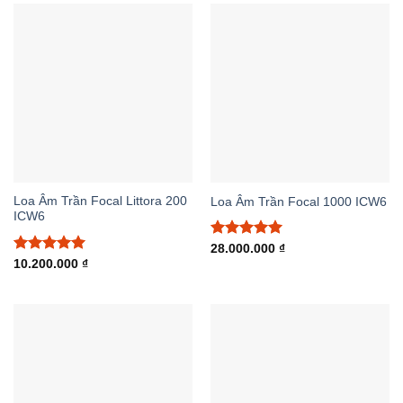
Loa Âm Trần Focal Littora 200
Loa Âm Trần Focal 1000 ICW6
ICW6
Được xếp
28.000.000
₫
hạng
5.00
Được xếp
10.200.000
₫
5 sao
hạng
5.00
5 sao