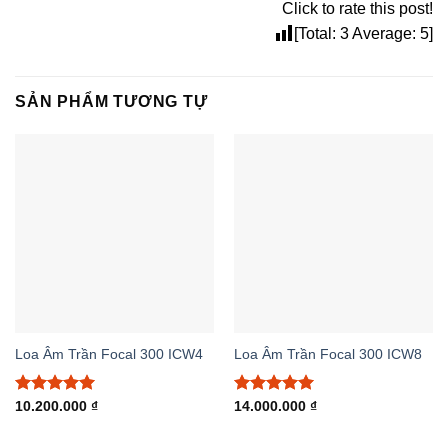
Click to rate this post!
[Total:
3
Average:
5
]
SẢN PHẨM TƯƠNG TỰ
Loa Âm Trần Focal 300 ICW4
Loa Âm Trần Focal 300 ICW8
Được xếp
Được xếp
10.200.000
₫
14.000.000
₫
hạng
5.00
hạng
5.00
5 sao
5 sao