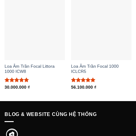
Loa Âm Trần Focal Littora
Loa Âm Trần Focal 1000
1000 ICW8
ICLCR5
Được xếp
Được xếp
30.000.000
₫
56.100.000
₫
hạng
5.00
hạng
5.00
5 sao
5 sao
BLOG & WEBSITE CÙNG HỆ THỐNG