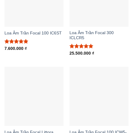
Loa Âm Trần Focal 300
Loa Âm Trần Focal 100 IC6ST
ICLCR5
Được xếp
7.600.000
₫
hạng
5.00
Được xếp
25.500.000
₫
5 sao
hạng
5.00
5 sao
Loa Âm Trần Focal Littora
Loa Âm Trần Focal 100 ICW5-