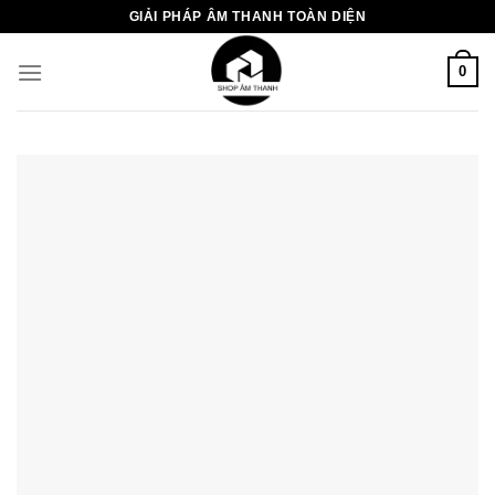
Chuyển
GIẢI PHÁP ÂM THANH TOÀN DIỆN
đến
nội
0
dung