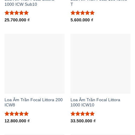
1000 ICW Sub10
T
Được xếp
Được xếp
25.700.000
₫
5.600.000
₫
hạng
5.00
hạng
5.00
5 sao
5 sao
Loa Âm Trần Focal Littora 200
Loa Âm Trần Focal Littora
ICW8
1000 ICW10
Được xếp
Được xếp
12.800.000
₫
33.500.000
₫
hạng
5.00
hạng
5.00
5 sao
5 sao