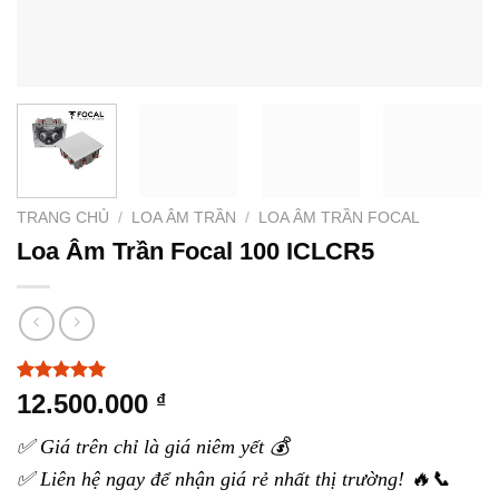
TRANG CHỦ
/
LOA ÂM TRẦN
/
LOA ÂM TRẦN FOCAL
Loa Âm Trần Focal 100 ICLCR5
5.00
4
trên 5
12.500.000
₫
dựa trên
đánh giá
✅ Giá trên chỉ là giá niêm yết 💰
✅ Liên hệ ngay để nhận giá rẻ nhất thị trường! 🔥📞