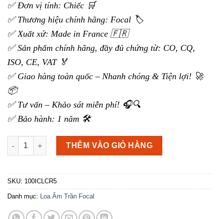
✅ Đơn vị tính: Chiếc 🛒
✅ Thương hiệu chính hãng: Focal 🏷️
✅ Xuất xứ: Made in France 🇫🇷
✅ Sản phẩm chính hãng, đầy đủ chứng từ: CO, CQ,
ISO, CE, VAT 🏅
✅ Giao hàng toàn quốc – Nhanh chóng & Tiện lợi! 🚀
📦
✅ Tư vấn – Khảo sát miễn phí! 🎧🔍
✅ Bảo hành: 1 năm 🛠️
Loa Âm Trần Focal 100 ICLCR5 số lượng
THÊM VÀO GIỎ HÀNG
SKU:
100ICLCR5
Danh mục:
Loa Âm Trần Focal