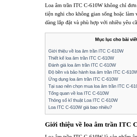
Loa âm trần ITC C-610W không chỉ đơn th
tiện nghi cho không gian sống hoặc làm v
dàng lắp đặt và phù hợp với nhiều yêu c
Mục lục cho bài viế
Giới thiệu về loa âm trần ITC C-610W
Thiết kế loa âm trần ITC C-610W
Đánh giá loa âm trần ITC C-610W
Độ bền và bảo hành loa âm trần ITC C-610
Ứng dụng loa âm trần ITC C-610W
Tại sao nên chọn mua loa âm trần ITC C-6
Tổng quan về loa ITC C-610W
Thông số kĩ thuật Loa ITC C-610W
Loa ITC C-610W giá bao nhiêu?
Giới thiệu về loa âm trần ITC
Loa âm trần ITC C-610W là sản phẩm âm 