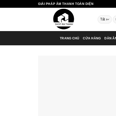
Chuyển
GIẢI PHÁP ÂM THANH TOÀN DIỆN
đến
nội
T
dung
ki
TRANG CHỦ
CỬA HÀNG
DÀN Â