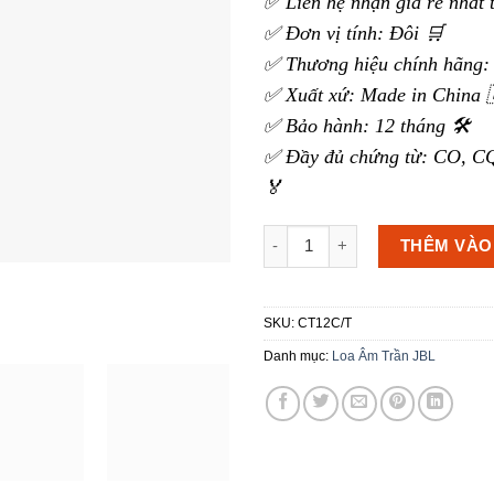
✅ Liên hệ nhận giá rẻ nhất 
✅ Đơn vị tính: Đôi 🛒
✅ Thương hiệu chính hãng: 
✅ Xuất xứ: Made in China 
✅ Bảo hành: 12 tháng 🛠️
✅ Đầy đủ chứng từ: CO, CQ
🏅
Loa Âm Trần JBL Control 12C/
THÊM VÀO
SKU:
CT12C/T
Danh mục:
Loa Âm Trần JBL