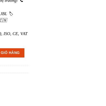
thị trường! 📞
JBL 🏷️
🇨🇳
, ISO, CE, VAT
T số lượng
 GIỎ HÀNG