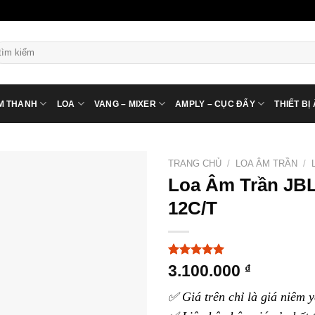
ìm
ếm:
M THANH
LOA
VANG – MIXER
AMPLY – CỤC ĐẨY
THIẾT BỊ
TRANG CHỦ
/
LOA ÂM TRẦN
/
Loa Âm Trần JBL
12C/T
5.00
4
trên 5
3.100.000
₫
dựa trên
đánh giá
✅ Giá trên chỉ là giá niêm y