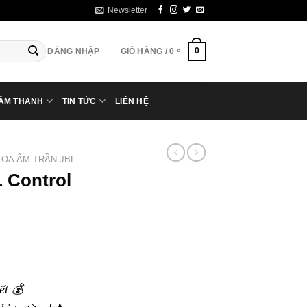
Newsletter
0
ĐĂNG NHẬP
GIỎ HÀNG /
0
₫
 ÂM THANH
TIN TỨC
LIÊN HỆ
LOA ÂM TRẦN JBL
 Control
ết 💰