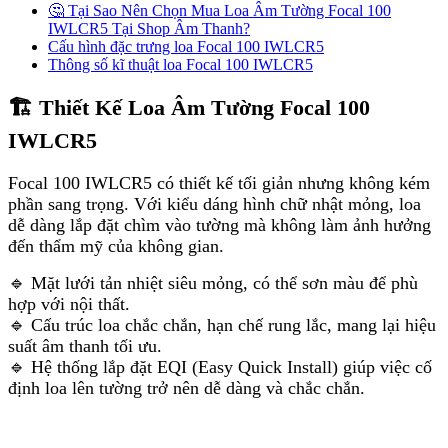
🤔 Tại Sao Nên Chọn Mua Loa Âm Tường Focal 100
IWLCR5 Tại Shop Âm Thanh?
Cấu hình đặc trưng loa Focal 100 IWLCR5
Thông số kĩ thuật loa Focal 100 IWLCR5
🏗️ Thiết Kế Loa Âm Tường Focal 100
IWLCR5
Focal 100 IWLCR5 có thiết kế tối giản nhưng không kém
phần sang trọng. Với kiểu dáng hình chữ nhật mỏng, loa
dễ dàng lắp đặt chìm vào tường mà không làm ảnh hưởng
đến thẩm mỹ của không gian.
🔹 Mặt lưới tản nhiệt siêu mỏng, có thể sơn màu để phù
hợp với nội thất.
🔹 Cấu trúc loa chắc chắn, hạn chế rung lắc, mang lại hiệu
suất âm thanh tối ưu.
🔹 Hệ thống lắp đặt EQI (Easy Quick Install) giúp việc cố
định loa lên tường trở nên dễ dàng và chắc chắn.