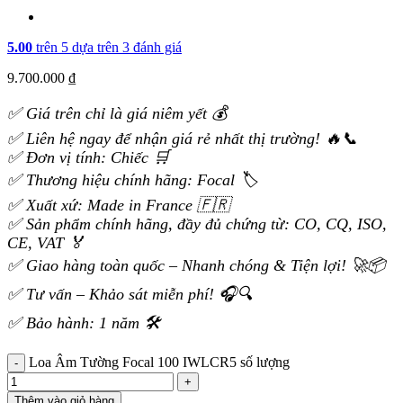
5.00
trên 5 dựa trên
3
đánh giá
9.700.000
₫
✅ Giá trên chỉ là giá niêm yết 💰
✅ Liên hệ ngay để nhận giá rẻ nhất thị trường! 🔥📞
✅ Đơn vị tính: Chiếc 🛒
✅ Thương hiệu chính hãng: Focal 🏷️
✅ Xuất xứ: Made in France 🇫🇷
✅ Sản phẩm chính hãng, đầy đủ chứng từ: CO, CQ, ISO,
CE, VAT 🏅
✅ Giao hàng toàn quốc – Nhanh chóng & Tiện lợi! 🚀📦
✅ Tư vấn – Khảo sát miễn phí! 🎧🔍
✅ Bảo hành: 1 năm 🛠️
Loa Âm Tường Focal 100 IWLCR5 số lượng
Thêm vào giỏ hàng