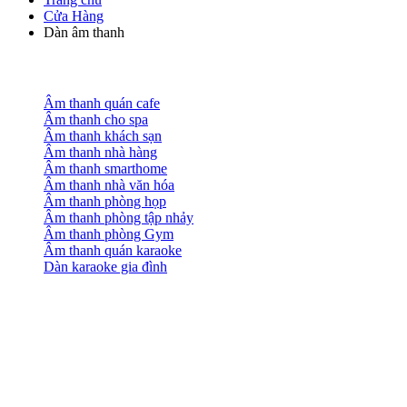
Cửa Hàng
Dàn âm thanh
Âm thanh quán cafe
Âm thanh cho spa
Âm thanh khách sạn
Âm thanh nhà hàng
Âm thanh smarthome
Âm thanh nhà văn hóa
Âm thanh phòng họp
Âm thanh phòng tập nhảy
Âm thanh phòng Gym
Âm thanh quán karaoke
Dàn karaoke gia đình