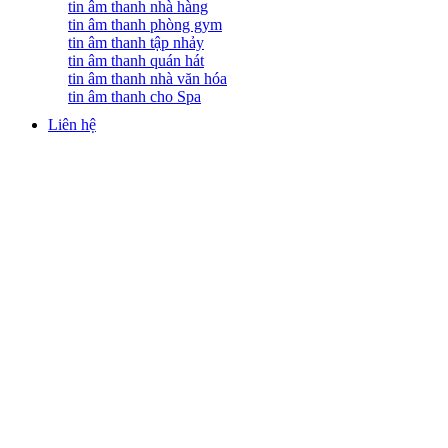
tin âm thanh nhà hàng
tin âm thanh phòng gym
tin âm thanh tập nhảy
tin âm thanh quán hát
tin âm thanh nhà văn hóa
tin âm thanh cho Spa
Liên hệ