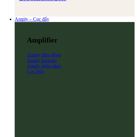
Amply – Cục đẩy
Amplifier
Amply điện động
Amply karaoke
Amply nghe nhạc
Cục Đẩy