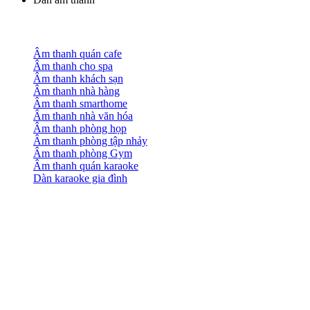
Âm thanh quán cafe
Âm thanh cho spa
Âm thanh khách sạn
Âm thanh nhà hàng
Âm thanh smarthome
Âm thanh nhà văn hóa
Âm thanh phòng họp
Âm thanh phòng tập nhảy
Âm thanh phòng Gym
Âm thanh quán karaoke
Dàn karaoke gia đình