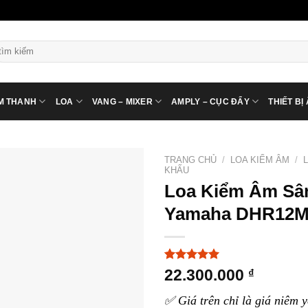
ìm
ếm:
M THANH
LOA
VANG – MIXER
AMPLY – CỤC ĐẨY
THIẾT BỊ
TRANG CHỦ
/
LOA KIỂM ÂM
/
KHẤU
Loa Kiểm Âm Sâ
Yamaha DHR12
5.00
3
trên 5
22.300.000
₫
dựa trên
đánh giá
✅ Giá trên chỉ là giá niêm y