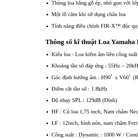
Thùng loa bằng gỗ ép, nhỏ gọn với lớ
Một lỗ cắm khi sử dụng chân loa
Tính năng điều chỉnh FIR-X™ độc quy
Thông số kĩ thuật Loa Yamah
Kiểu loa : Loa kiểm âm liền công suất
Khoảng tần số đáp ứng : 55Hz – 20k
Góc định hướng âm : H90ﾟ x V60ﾟ (R
Điểm cắt tần số : 1.8kHz
Độ nhạy SPL : 129dB (Đỉnh)
HF : Củ loa 1,75 inch, Nam châm Ne
LF : 12inch, hình nón, nam châm Ferr
Công suất : Dynamic : 1000 W / Con