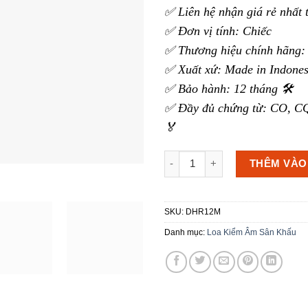
✅ Liên hệ nhận giá rẻ nhất 
✅ Đơn vị tính: Chiếc
✅ Thương hiệu chính hãng:
✅ Xuất xứ: Made in Indones
✅ Bảo hành: 12 tháng 🛠️
✅ Đầy đủ chứng từ: CO, CQ
🏅
Loa Kiểm Âm Sân Khấu Yamah
THÊM VÀO
SKU:
DHR12M
Danh mục:
Loa Kiểm Âm Sân Khấu