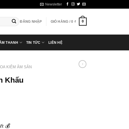
Newsletter
0
ĐĂNG NHẬP
GIỎ HÀNG /
0
₫
 ÂM THANH
TIN TỨC
LIÊN HỆ
LOA KIỂM ÂM SÂN
n Khấu
M
ết 💰