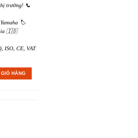
thị trường! 📞
 Yamaha 🏷️
ia 🇮🇩
, ISO, CE, VAT
a DHR12M số lượng
 GIỎ HÀNG