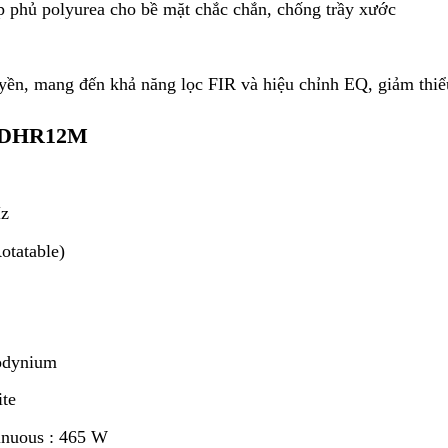
p phủ polyurea cho bề mặt chắc chắn, chống trầy xước
ền, mang đến khả năng lọc FIR và hiệu chỉnh EQ, giảm thiể
a DHR12M
Hz
otatable)
odynium
ite
tinuous : 465 W