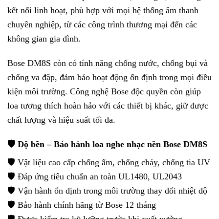
kết nối linh hoạt, phù hợp với mọi hệ thống âm thanh
chuyên nghiệp, từ các công trình thương mại đến các
không gian gia đình.
Bose DM8S còn có tính năng chống nước, chống bụi và
chống va đập, đảm bảo hoạt động ổn định trong mọi điều
kiện môi trường. Công nghệ Bose độc quyền còn giúp
loa tương thích hoàn hảo với các thiết bị khác, giữ được
chất lượng và hiệu suất tối đa.
🛡️ Độ bền – Bảo hành loa nghe nhạc nền Bose DM8S
🛡️ Vật liệu cao cấp chống ẩm, chống cháy, chống tia UV
🛡️ Đáp ứng tiêu chuẩn an toàn UL1480, UL2043
🛡️ Vận hành ổn định trong môi trường thay đổi nhiệt độ
🛡️ Bảo hành chính hãng từ Bose 12 tháng
🛡️ Được kiểm tra kỹ lưỡng trước khi xuất xưởng