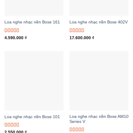
Loa nghe nhạc nền Bose 161
Loa nghe nhạc nền Bose 402V
Được xếp
Được xếp
4.590.000
₫
17.600.000
₫
hạng
5.00
5
hạng
5.00
5
sao
sao
Loa nghe nhạc nền Bose AM10
Loa nghe nhạc nền Bose 101
Series V
Được xếp
2.550.000
₫