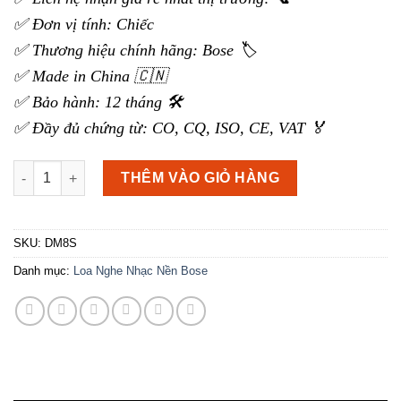
✅ Đơn vị tính: Chiếc
✅ Thương hiệu chính hãng: Bose 🏷️
✅ Made in China 🇨🇳
✅ Bảo hành: 12 tháng 🛠️
✅ Đầy đủ chứng từ: CO, CQ, ISO, CE, VAT 🏅
Loa nghe nhạc nền Bose DM8S số lượng
THÊM VÀO GIỎ HÀNG
SKU:
DM8S
Danh mục:
Loa Nghe Nhạc Nền Bose