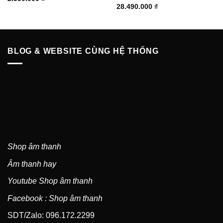
hạng
5.00
5
Được xếp
28.490.000
₫
sao
hạng
5.00
5
sao
BLOG & WEBSITE CÙNG HỆ THỐNG
Shop âm thanh
Âm thanh hay
Youtube Shop âm thanh
Facebook : Shop âm thanh
SDT/Zalo: 096.172.2299