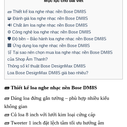
Mục lục cho bài viết
🧱 Thiết kế loa nghe nhạc nền Bose DM8S
🧩 Đánh giá loa nghe nhạc nền Bose DM8S
🔊 Chất âm loa nghe nhạc nền Bose DM8S
⚙️ Công nghệ loa nghe nhạc nền Bose DM8S
🛡️ Độ bền – Bảo hành loa nghe nhạc nền Bose DM8S
🏢 Ứng dụng loa nghe nhạc nền Bose DM8S
🛒 Tại sao nên chọn mua loa nghe nhạc nền Bose DM8S
của Shop Âm Thanh?
Thông số kĩ thuật Bose DesignMax DM8S
Loa Bose DesignMax DM8S giá bao nhiêu?
🧱 Thiết kế loa nghe nhạc nền Bose DM8S
🧱 Dáng loa đứng gắn tường – phù hợp nhiều kiểu
không gian
🧱 Củ loa 8 inch với lưới kim loại cứng cáp
🧱 Tweeter 1 inch đặt lệch tâm tối ưu hướng âm