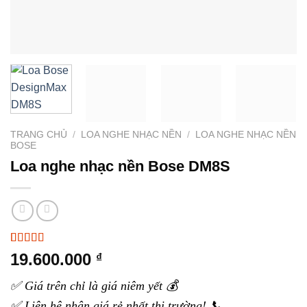
TRANG CHỦ
/
LOA NGHE NHẠC NỀN
/
LOA NGHE NHẠC NỀN
BOSE
Loa nghe nhạc nền Bose DM8S
5.00
4
trên 5
19.600.000
₫
dựa trên
đánh giá
✅ Giá trên chỉ là giá niêm yết 💰
✅ Liên hệ nhận giá rẻ nhất thị trường! 📞