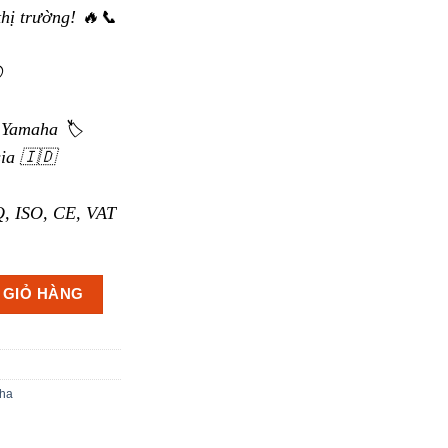
thị trường! 🔥📞
⚪
 Yamaha 🏷️
ia 🇮🇩
, ISO, CE, VAT
XS8-VA số lượng
 GIỎ HÀNG
ha