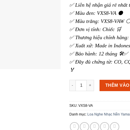
✅ Liên hệ nhận giá rẻ nhất 
✅ Màu đen: VXS8-VA ⚫
✅ Màu trắng: VXS8-VAW 
✅ Đơn vị tính: Chiếc 🛒
✅ Thương hiệu chính hãng:
✅ Xuất xứ: Made in Indones
✅ Bảo hành: 12 tháng 🛠️✅
✅ Đầy đủ chứng từ: CO, CQ
🏅
Loa Nghe Nhạc Nền Yamaha V
THÊM VÀO
SKU:
VXS8-VA
Danh mục:
Loa Nghe Nhạc Nền Yama