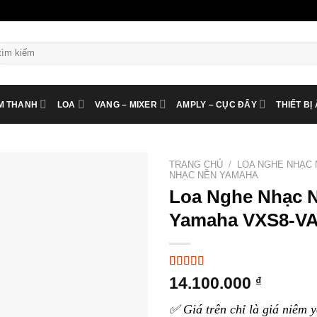
ìm
ếm:
M THANH
LOA
VANG – MIXER
AMPLY – CỤC ĐẨY
THIẾT BỊ
TRANG CHỦ
/
LOA NGHE NHẠC 
NHẠC NỀN YAMAHA
Loa Nghe Nhạc 
Yamaha VXS8-V
5.00
4
trên 5
14.100.000
₫
dựa trên
đánh giá
✅ Giá trên chỉ là giá niêm y