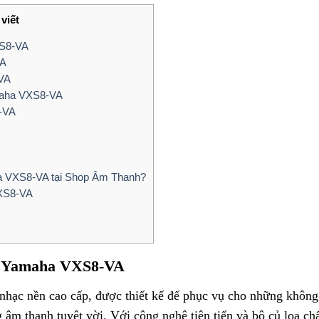
viết
XS8-VA
VA
-VA
maha VXS8-VA
-VA
ha VXS8-VA tại Shop Âm Thanh?
VXS8-VA
ền Yamaha VXS8-VA
ạc nền cao cấp, được thiết kế để phục vụ cho những không 
 âm thanh tuyệt vời. Với công nghệ tiên tiến và bộ củ loa c