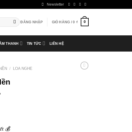
Newsletter
0
ĐĂNG NHẬP
GIỎ HÀNG /
0
₫
 ÂM THANH
TIN TỨC
LIÊN HỆ
NỀN
/
LOA NGHE
Nền
A
ết 💰