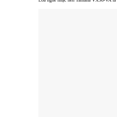
Loa nghe nhạc nền Yamaha VXS8-VA là mộ