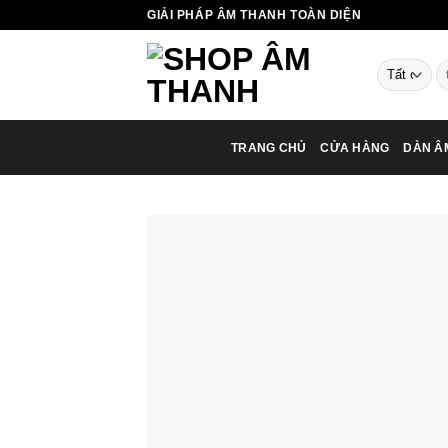
Chuyển
GIẢI PHÁP ÂM THANH TOÀN DIỆN
đến
nội
T
dung
ki
TRANG CHỦ
CỬA HÀNG
DÀN Â