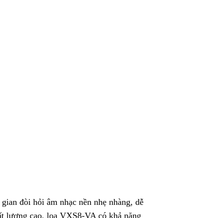
gian đòi hỏi âm nhạc nền nhẹ nhàng, dễ
hất lượng cao, loa VXS8-VA có khả năng