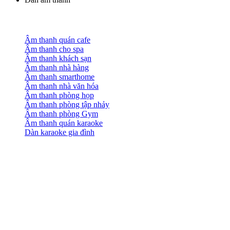
Âm thanh quán cafe
Âm thanh cho spa
Âm thanh khách sạn
Âm thanh nhà hàng
Âm thanh smarthome
Âm thanh nhà văn hóa
Âm thanh phòng họp
Âm thanh phòng tập nhảy
Âm thanh phòng Gym
Âm thanh quán karaoke
Dàn karaoke gia đình