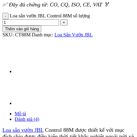
✅ Đầy đủ chứng từ: CO, CQ, ISO, CE, VAT 🏅
Loa sân vườn JBL Control 88M số lượng
Thêm vào giỏ hàng
SKU:
CT88M
Danh mục:
Loa Sân Vườn JBL
Mô tả
Đánh giá (4)
Loa sân vườn JBL
Control 88M được thiết kế với mục
đích chịu được điều kiện thời tiết khắc nghiệt ngoải trời và