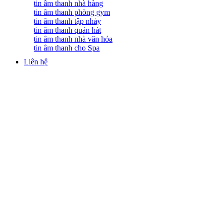
tin âm thanh nhà hàng
tin âm thanh phòng gym
tin âm thanh tập nhảy
tin âm thanh quán hát
tin âm thanh nhà văn hóa
tin âm thanh cho Spa
Liên hệ