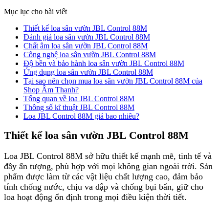
Mục lục cho bài viết
Thiết kế loa sân vườn JBL Control 88M
Đánh giá loa sân vườn JBL Control 88M
Chất âm loa sân vườn JBL Control 88M
Công nghệ loa sân vườn JBL Control 88M
Độ bền và bảo hành loa sân vườn JBL Control 88M
Ứng dụng loa sân vườn JBL Control 88M
Tại sao nên chọn mua loa sân vườn JBL Control 88M của
Shop Âm Thanh?
Tổng quan về loa JBL Control 88M
Thông số kĩ thuật JBL Control 88M
Loa JBL Control 88M giá bao nhiêu?
Thiết kế loa sân vườn JBL Control 88M
Loa JBL Control 88M sở hữu thiết kế mạnh mẽ, tinh tế và
đầy ấn tượng, phù hợp với mọi không gian ngoài trời. Sản
phẩm được làm từ các vật liệu chất lượng cao, đảm bảo
tính chống nước, chịu va đập và chống bụi bẩn, giữ cho
loa hoạt động ổn định trong mọi điều kiện thời tiết.