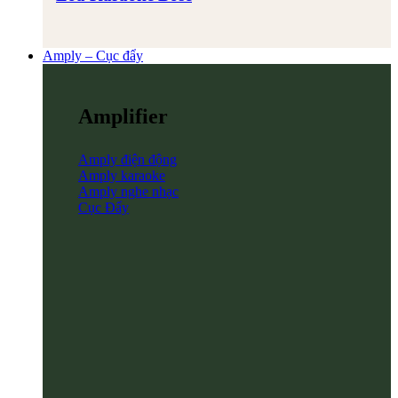
Amply – Cục đẩy
Amplifier
Amply điện động
Amply karaoke
Amply nghe nhạc
Cục Đẩy