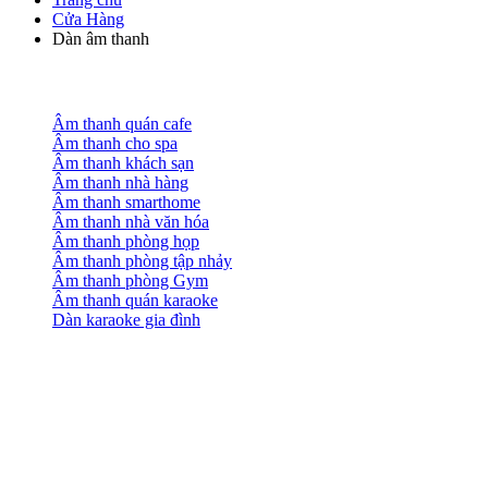
Cửa Hàng
Dàn âm thanh
Âm thanh quán cafe
Âm thanh cho spa
Âm thanh khách sạn
Âm thanh nhà hàng
Âm thanh smarthome
Âm thanh nhà văn hóa
Âm thanh phòng họp
Âm thanh phòng tập nhảy
Âm thanh phòng Gym
Âm thanh quán karaoke
Dàn karaoke gia đình