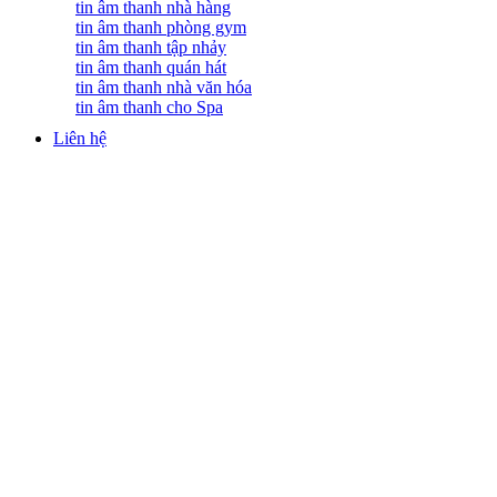
tin âm thanh nhà hàng
tin âm thanh phòng gym
tin âm thanh tập nhảy
tin âm thanh quán hát
tin âm thanh nhà văn hóa
tin âm thanh cho Spa
Liên hệ