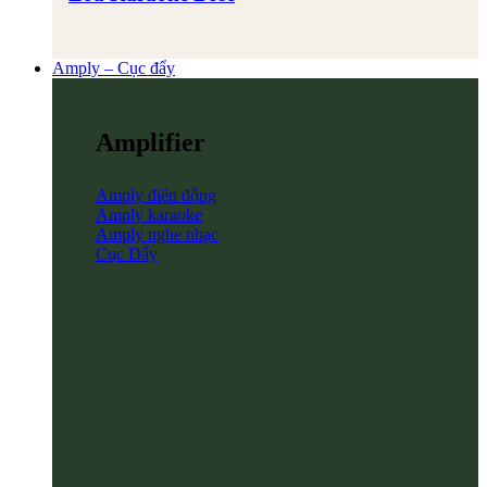
Amply – Cục đẩy
Amplifier
Amply điện động
Amply karaoke
Amply nghe nhạc
Cục Đẩy