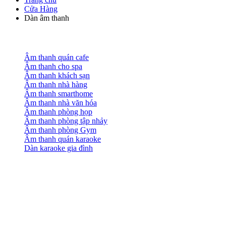
Cửa Hàng
Dàn âm thanh
Âm thanh quán cafe
Âm thanh cho spa
Âm thanh khách sạn
Âm thanh nhà hàng
Âm thanh smarthome
Âm thanh nhà văn hóa
Âm thanh phòng họp
Âm thanh phòng tập nhảy
Âm thanh phòng Gym
Âm thanh quán karaoke
Dàn karaoke gia đình