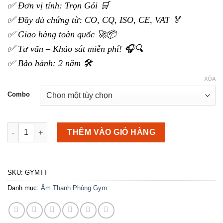
✅ Đơn vị tính: Trọn Gói 🛒
12.000.000 ₫
đến
✅ Đầy đủ chứng từ: CO, CQ, ISO, CE, VAT 🏅
24.000.000 ₫
✅ Giao hàng toàn quốc 🚀📦
✅ Tư vấn – Khảo sát miễn phí! 🎧🔍
✅ Bảo hành: 2 năm 🛠️
XÓA
Combo
Loa treo trần cho dàn âm thanh phòng Gym số lượng
THÊM VÀO GIỎ HÀNG
SKU:
GYMTT
Danh mục:
Âm Thanh Phòng Gym