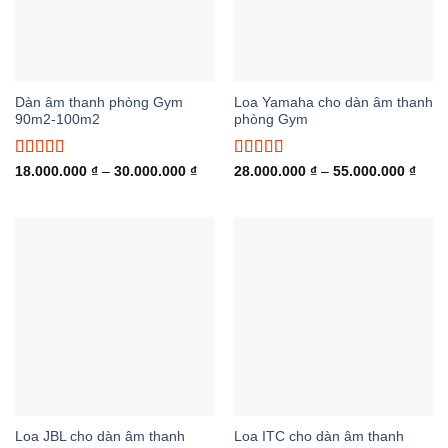
Dàn âm thanh phòng Gym
Loa Yamaha cho dàn âm thanh
90m2-100m2
phòng Gym
Được xếp
Được xếp
Khoảng
Khoả
18.000.000
₫
–
30.000.000
₫
28.000.000
₫
–
55.000.000
₫
giá:
giá:
hạng
5.00
5
hạng
5.00
5
từ
từ
sao
sao
18.000.000 ₫
28.0
đến
đến
30.000.000 ₫
55.0
Loa JBL cho dàn âm thanh
Loa ITC cho dàn âm thanh