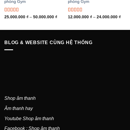
phòng Gym
phòng Gym
Được xếp
Được xếp
Khoảng
Khoả
25.000.000
₫
–
50.000.000
₫
12.000.000
₫
–
24.000.000
₫
giá:
giá:
hạng
5.00
5
hạng
5.00
5
từ
từ
sao
sao
25.000.000 ₫
12.0
đến
đến
50.000.000 ₫
24.0
BLOG & WEBSITE CÙNG HỆ THỐNG
Shop âm thanh
Âm thanh hay
Youtube Shop âm thanh
Facebook : Shop âm thanh