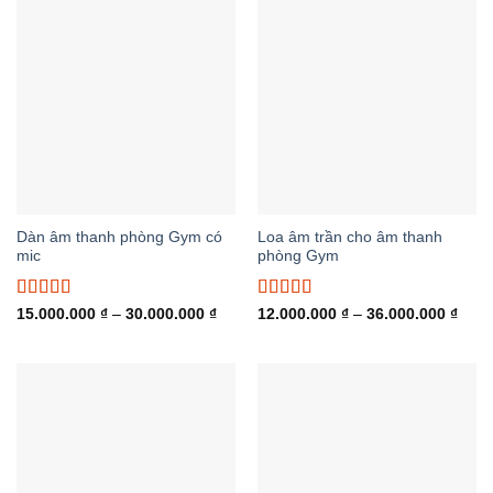
đến
đến
35.000.000 ₫
24.0
Dàn âm thanh phòng Gym có
Loa âm trần cho âm thanh
mic
phòng Gym
Được xếp
Được xếp
Khoảng
Khoả
15.000.000
₫
–
30.000.000
₫
12.000.000
₫
–
36.000.000
₫
giá:
giá:
hạng
5.00
5
hạng
5.00
5
từ
từ
sao
sao
15.000.000 ₫
12.0
đến
đến
30.000.000 ₫
36.0