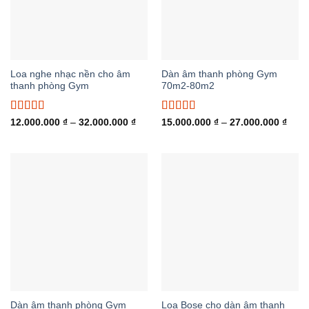
Loa nghe nhạc nền cho âm
Dàn âm thanh phòng Gym
thanh phòng Gym
70m2-80m2
Được xếp
Được xếp
Khoảng
Khoả
12.000.000
₫
–
32.000.000
₫
15.000.000
₫
–
27.000.000
₫
giá:
giá:
hạng
5.00
5
hạng
5.00
5
từ
từ
sao
sao
12.000.000 ₫
15.0
đến
đến
32.000.000 ₫
27.0
Dàn âm thanh phòng Gym
Loa Bose cho dàn âm thanh