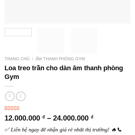
TRANG CHỦ
/
ÂM THANH PHÒNG GYM
Loa treo trần cho dàn âm thanh phòng
Gym
5.00
4
trên 5
Khoảng
12.000.000
–
24.000.000
₫
₫
dựa trên
giá:
đánh giá
✅ Liên hệ ngay để nhận giá rẻ nhất thị trường! 🔥📞
từ