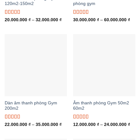
120m2-150m2
phòng gym
Được xếp
Được xếp
Khoảng
Khoả
20.000.000
₫
–
32.000.000
₫
30.000.000
₫
–
60.000.000
₫
giá:
giá:
hạng
5.00
5
hạng
5.00
5
từ
từ
sao
sao
20.000.000 ₫
30.0
đến
đến
32.000.000 ₫
60.0
Dàn âm thanh phòng Gym
Âm thanh phòng Gym 50m2
200m2
60m2
Được xếp
Được xếp
Khoảng
Khoả
22.000.000
₫
–
35.000.000
₫
12.000.000
₫
–
24.000.000
₫
giá:
giá:
hạng
5.00
5
hạng
5.00
5
từ
từ
sao
sao
22.000.000 ₫
12.0