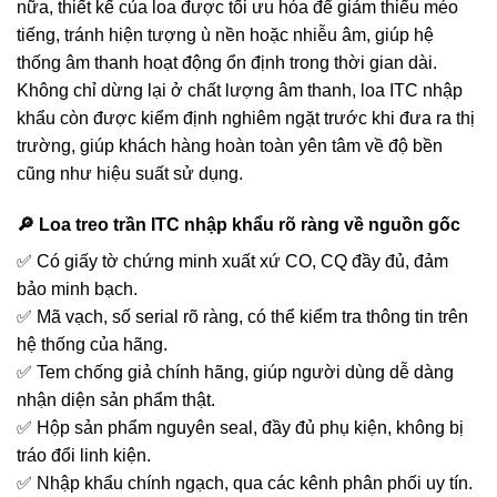
nữa, thiết kế của loa được tối ưu hóa để giảm thiểu méo
tiếng, tránh hiện tượng ù nền hoặc nhiễu âm, giúp hệ
thống âm thanh hoạt động ổn định trong thời gian dài.
Không chỉ dừng lại ở chất lượng âm thanh, loa ITC nhập
khẩu còn được kiểm định nghiêm ngặt trước khi đưa ra thị
trường, giúp khách hàng hoàn toàn yên tâm về độ bền
cũng như hiệu suất sử dụng.
🔎 Loa treo trần ITC nhập khẩu rõ ràng về nguồn gốc
✅ Có giấy tờ chứng minh xuất xứ CO, CQ đầy đủ, đảm
bảo minh bạch.
✅ Mã vạch, số serial rõ ràng, có thể kiểm tra thông tin trên
hệ thống của hãng.
✅ Tem chống giả chính hãng, giúp người dùng dễ dàng
nhận diện sản phẩm thật.
✅ Hộp sản phẩm nguyên seal, đầy đủ phụ kiện, không bị
tráo đổi linh kiện.
✅ Nhập khẩu chính ngạch, qua các kênh phân phối uy tín.