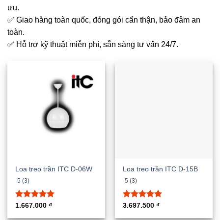
ưu.
✅ Giao hàng toàn quốc, đóng gói cẩn thận, bảo đảm an
toàn.
✅ Hỗ trợ kỹ thuật miễn phí, sẵn sàng tư vấn 24/7.
Loa treo trần ITC D-06W
Loa treo trần ITC D-15B
5 (3)
5 (3)
Được xếp
Được xếp
1.667.000
₫
3.697.500
₫
hạng
5.00
hạng
5.00