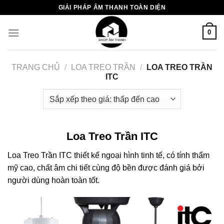
Chuyển
GIẢI PHÁP ÂM THANH TOÀN DIỆN
đến
nội
0
dung
TRANG CHỦ
/
LOA TREO TRẦN
/
LOA TREO TRẦN
ITC
Loa Treo Trần ITC
Loa Treo Trần ITC thiết kế ngoại hình tinh tế, có tính thẩm
mỹ cao, chất âm chi tiết cùng độ bền được đánh giá bởi
người dùng hoàn toàn tốt.