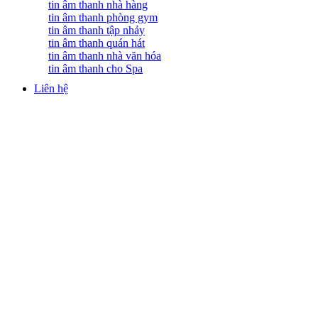
tin âm thanh nhà hàng
tin âm thanh phòng gym
tin âm thanh tập nhảy
tin âm thanh quán hát
tin âm thanh nhà văn hóa
tin âm thanh cho Spa
Liên hệ