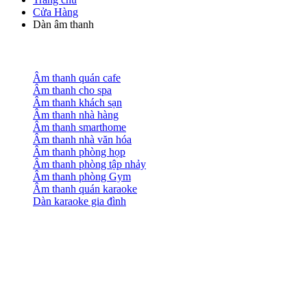
Cửa Hàng
Dàn âm thanh
Âm thanh quán cafe
Âm thanh cho spa
Âm thanh khách sạn
Âm thanh nhà hàng
Âm thanh smarthome
Âm thanh nhà văn hóa
Âm thanh phòng họp
Âm thanh phòng tập nhảy
Âm thanh phòng Gym
Âm thanh quán karaoke
Dàn karaoke gia đình