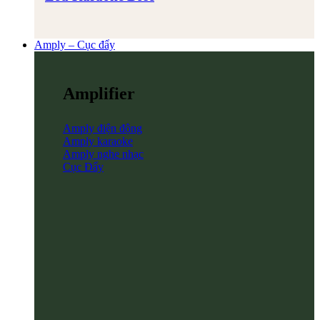
Amply – Cục đẩy
Amplifier
Amply điện động
Amply karaoke
Amply nghe nhạc
Cục Đẩy