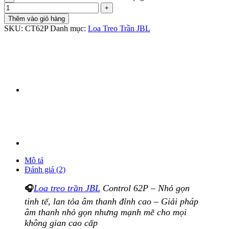
Thêm vào giỏ hàng
SKU:
CT62P
Danh mục:
Loa Treo Trần JBL
Mô tả
Đánh giá (2)
Loa treo trần JBL
Control 62P – Nhỏ gọn
🎧
tinh tế, lan tỏa âm thanh đỉnh cao – Giải pháp
âm thanh nhỏ gọn nhưng mạnh mẽ cho mọi
không gian cao cấp