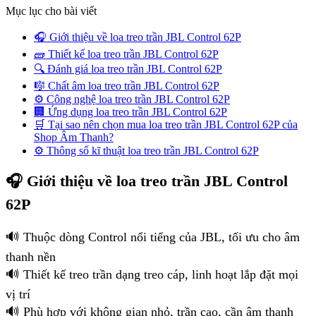
Mục lục cho bài viết
🎧 Giới thiệu về loa treo trần JBL Control 62P
🧱 Thiết kế loa treo trần JBL Control 62P
🔍 Đánh giá loa treo trần JBL Control 62P
🎼 Chất âm loa treo trần JBL Control 62P
⚙️ Công nghệ loa treo trần JBL Control 62P
🏢 Ứng dụng loa treo trần JBL Control 62P
🛒 Tại sao nên chọn mua loa treo trần JBL Control 62P của
Shop Âm Thanh?
⚙️ Thông số kĩ thuật loa treo trần JBL Control 62P
🎧 Giới thiệu về loa treo trần JBL Control
62P
🔊 Thuộc dòng Control nổi tiếng của JBL, tối ưu cho âm
thanh nền
🔊 Thiết kế treo trần dạng treo cáp, linh hoạt lắp đặt mọi
vị trí
🔊 Phù hợp với không gian nhỏ, trần cao, cần âm thanh