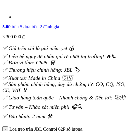
5.00
trên 5 dựa trên
2
đánh giá
3.300.000
₫
✅ Giá trên chỉ là giá niêm yết 💰
✅ Liên hệ ngay để nhận giá rẻ nhất thị trường! 🔥📞
✅ Đơn vị tính: Chiếc 🛒
✅ Thương hiệu chính hãng: JBL 🏷️
✅ Xuất xứ: Made in China 🇨🇳
✅ Sản phẩm chính hãng, đầy đủ chứng từ: CO, CQ, ISO,
CE, VAT 🏅
✅ Giao hàng toàn quốc – Nhanh chóng & Tiện lợi! 🚀📦
✅ Tư vấn – Khảo sát miễn phí! 🎧🔍
✅ Bảo hành: 2 năm 🛠️
Loa treo trần JBL Control 62P số lượng