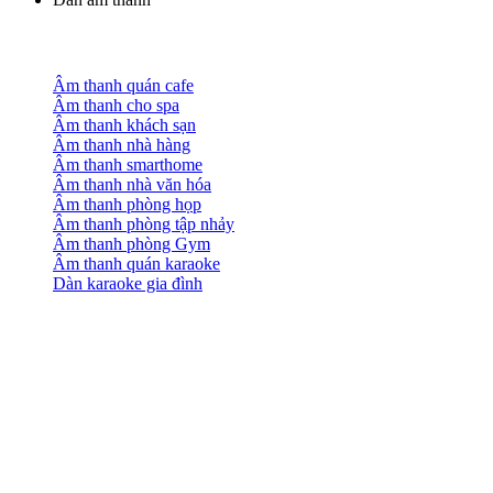
Âm thanh quán cafe
Âm thanh cho spa
Âm thanh khách sạn
Âm thanh nhà hàng
Âm thanh smarthome
Âm thanh nhà văn hóa
Âm thanh phòng họp
Âm thanh phòng tập nhảy
Âm thanh phòng Gym
Âm thanh quán karaoke
Dàn karaoke gia đình