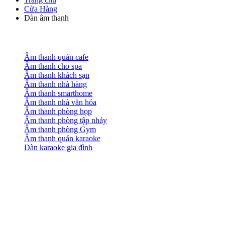
Cửa Hàng
Dàn âm thanh
Âm thanh quán cafe
Âm thanh cho spa
Âm thanh khách sạn
Âm thanh nhà hàng
Âm thanh smarthome
Âm thanh nhà văn hóa
Âm thanh phòng họp
Âm thanh phòng tập nhảy
Âm thanh phòng Gym
Âm thanh quán karaoke
Dàn karaoke gia đình