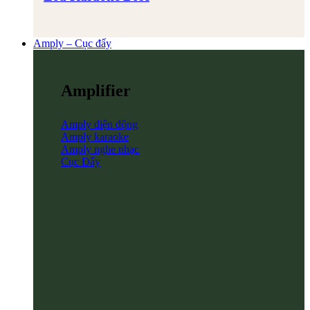
Amply – Cục đẩy
Amplifier
Amply điện động
Amply karaoke
Amply nghe nhạc
Cục Đẩy