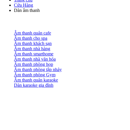
Cửa Hàng
Dàn âm thanh
Âm thanh quán cafe
Âm thanh cho spa
Âm thanh khách sạn
Âm thanh nhà hàng
Âm thanh smarthome
Âm thanh nhà văn hóa
Âm thanh phòng họp
Âm thanh phòng tập nhảy
Âm thanh phòng Gym
Âm thanh quán karaoke
Dàn karaoke gia đình