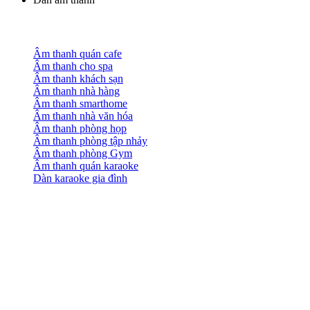
Âm thanh quán cafe
Âm thanh cho spa
Âm thanh khách sạn
Âm thanh nhà hàng
Âm thanh smarthome
Âm thanh nhà văn hóa
Âm thanh phòng họp
Âm thanh phòng tập nhảy
Âm thanh phòng Gym
Âm thanh quán karaoke
Dàn karaoke gia đình