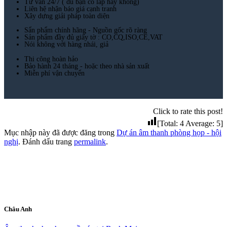
Tư vấn 24/7 ( dù bạn có lắp hay không)
Liên hệ nhận báo giá cạnh tranh
Xây dựng giải pháp toàn diện
Sẩn phẩm chính hãng - Nguồn gốc rõ ràng
Sản phẩm đầy đủ giấy tờ : CO,CQ,ISO,CE,VAT
Nói không với hàng nhái, giả
Thi công hoàn hảo
Bảo hành 24 tháng - hoặc theo nhà sản xuất
Miễn phí vận chuyển
Click to rate this post!
[Total:
4
Average:
5
]
Mục nhập này đã được đăng trong
Dự án âm thanh phòng họp - hội
nghị
. Đánh dấu trang
permalink
.
Châu Anh