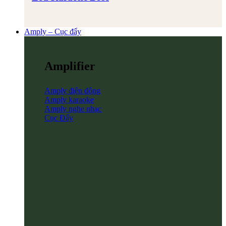
Amply – Cục đẩy
Amplifier
Amply điện động
Amply karaoke
Amply nghe nhạc
Cục Đẩy