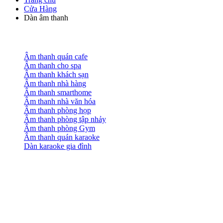
Cửa Hàng
Dàn âm thanh
Âm thanh quán cafe
Âm thanh cho spa
Âm thanh khách sạn
Âm thanh nhà hàng
Âm thanh smarthome
Âm thanh nhà văn hóa
Âm thanh phòng họp
Âm thanh phòng tập nhảy
Âm thanh phòng Gym
Âm thanh quán karaoke
Dàn karaoke gia đình