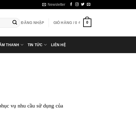
Newsletter
0
ĐĂNG NHẬP
GIỎ HÀNG /
0
₫
 ÂM THANH
TIN TỨC
LIÊN HỆ
phục vụ nhu cầu sử dụng của