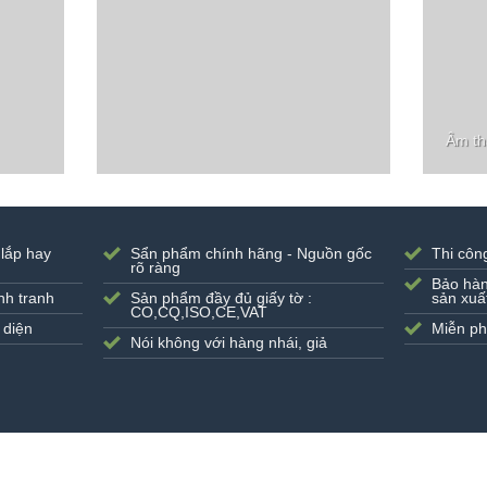
Âm th
 lắp hay
Sẩn phẩm chính hãng - Nguồn gốc
Thi côn
rõ ràng
Bảo hàn
nh tranh
Sản phẩm đầy đủ giấy tờ :
sản xuấ
CO,CQ,ISO,CE,VAT
 diện
Miễn ph
Nói không với hàng nhái, giả