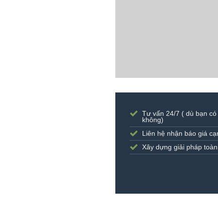
Tư vấn 24/7 ( dù bạn có
không)
Liên hệ nhận báo giá cạ
Xây dựng giải pháp toàn