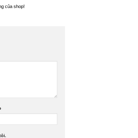
àng của shop!
b
ôi.