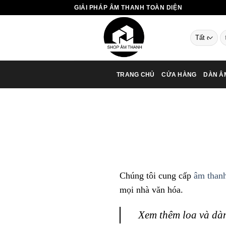
Chuyển
GIẢI PHÁP ÂM THANH TOÀN DIỆN
đến
nội
T
dung
ki
TRANG CHỦ
CỬA HÀNG
DÀN Â
Chúng tôi cung cấp
âm thanh
mọi nhà văn hóa.
Xem thêm loa và dàn