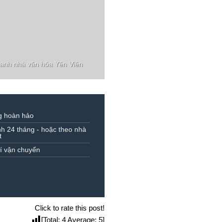
anh nhà văn hóa Yên Viên
g hoàn hảo
h 24 tháng - hoặc theo nhà
t
í vận chuyển
Click to rate this post!
[Total:
4
Average:
5
]