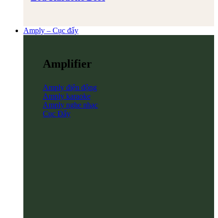
Amply – Cục đẩy
Amplifier
Amply điện động
Amply karaoke
Amply nghe nhạc
Cục Đẩy