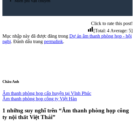
Miễn phí vận chuyển
Click to rate this post!
[Total:
4
Average:
5
]
Mục nhập này đã được đăng trong
Dự án âm thanh phòng họp - hội
nghị
. Đánh dấu trang
permalink
.
Châu Anh
Âm thanh phòng họp cấp huyện tại Vĩnh Phúc
Âm thanh phòng họp công ty Việt Hàn
1 những suy nghĩ trên “
Âm thanh phòng họp công
ty nội thất Việt Thái
”