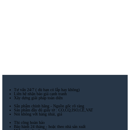
Tư vấn 24/7 ( dù bạn có lắp hay không)
Liên hệ nhận báo giá cạnh tranh
Xây dựng giải pháp toàn diện
Sẩn phẩm chính hãng - Nguồn gốc rõ ràng
Sản phẩm đầy đủ giấy tờ : CO,CQ,ISO,CE,VAT
Nói không với hàng nhái, giả
Thi công hoàn hảo
Bảo hành 24 tháng - hoặc theo nhà sản xuất