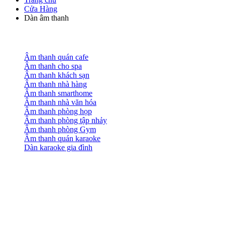
Cửa Hàng
Dàn âm thanh
Âm thanh quán cafe
Âm thanh cho spa
Âm thanh khách sạn
Âm thanh nhà hàng
Âm thanh smarthome
Âm thanh nhà văn hóa
Âm thanh phòng họp
Âm thanh phòng tập nhảy
Âm thanh phòng Gym
Âm thanh quán karaoke
Dàn karaoke gia đình