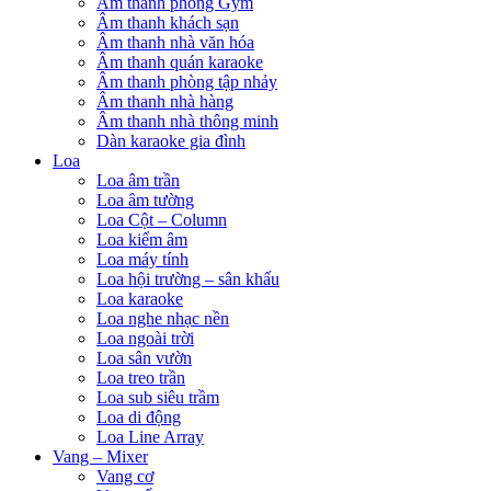
Âm thanh phòng Gym
Âm thanh khách sạn
Âm thanh nhà văn hóa
Âm thanh quán karaoke
Âm thanh phòng tập nhảy
Âm thanh nhà hàng
Âm thanh nhà thông minh
Dàn karaoke gia đình
Loa
Loa âm trần
Loa âm tường
Loa Cột – Column
Loa kiểm âm
Loa máy tính
Loa hội trường – sân khấu
Loa karaoke
Loa nghe nhạc nền
Loa ngoài trời
Loa sân vườn
Loa treo trần
Loa sub siêu trầm
Loa di động
Loa Line Array
Vang – Mixer
Vang cơ