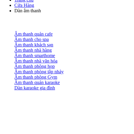
Cửa Hàng
Dàn âm thanh
Âm thanh quán cafe
Âm thanh cho spa
Âm thanh khách sạn
Âm thanh nhà hàng
Âm thanh smarthome
Âm thanh nhà văn hóa
Âm thanh phòng họp
Âm thanh phòng tập nhảy
Âm thanh phòng Gym
Âm thanh quán karaoke
Dàn karaoke gia đình