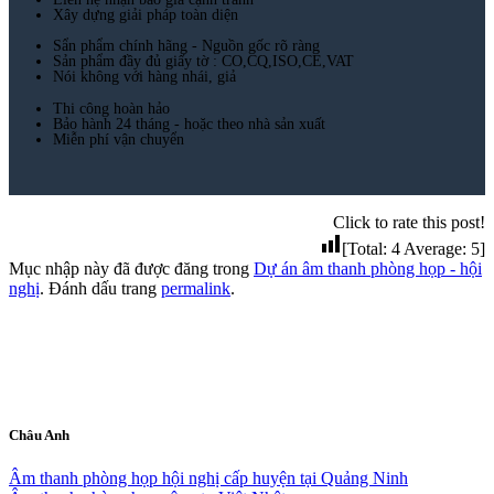
Xây dựng giải pháp toàn diện
Sẩn phẩm chính hãng - Nguồn gốc rõ ràng
Sản phẩm đầy đủ giấy tờ : CO,CQ,ISO,CE,VAT
Nói không với hàng nhái, giả
Thi công hoàn hảo
Bảo hành 24 tháng - hoặc theo nhà sản xuất
Miễn phí vận chuyển
Click to rate this post!
[Total:
4
Average:
5
]
Mục nhập này đã được đăng trong
Dự án âm thanh phòng họp - hội
nghị
. Đánh dấu trang
permalink
.
Châu Anh
Âm thanh phòng họp hội nghị cấp huyện tại Quảng Ninh