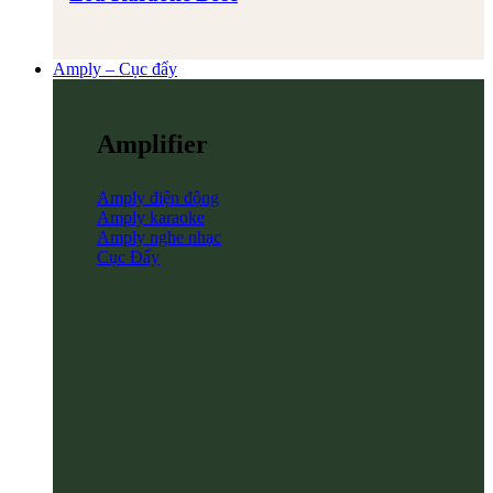
Amply – Cục đẩy
Amplifier
Amply điện động
Amply karaoke
Amply nghe nhạc
Cục Đẩy