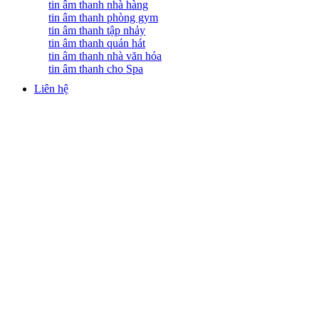
tin âm thanh nhà hàng
tin âm thanh phòng gym
tin âm thanh tập nhảy
tin âm thanh quán hát
tin âm thanh nhà văn hóa
tin âm thanh cho Spa
Liên hệ