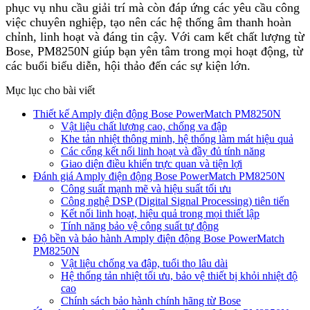
phục vụ nhu cầu giải trí mà còn đáp ứng các yêu cầu công
việc chuyên nghiệp, tạo nên các hệ thống âm thanh hoàn
chỉnh, linh hoạt và đáng tin cậy. Với cam kết chất lượng từ
Bose, PM8250N giúp bạn yên tâm trong mọi hoạt động, từ
các buổi biểu diễn, hội thảo đến các sự kiện lớn.
Mục lục cho bài viết
Thiết kế Amply điện động Bose PowerMatch PM8250N
Vật liệu chất lượng cao, chống va đập
Khe tản nhiệt thông minh, hệ thống làm mát hiệu quả
Các cổng kết nối linh hoạt và đầy đủ tính năng
Giao diện điều khiển trực quan và tiện lợi
Đánh giá Amply điện động Bose PowerMatch PM8250N
Công suất mạnh mẽ và hiệu suất tối ưu
Công nghệ DSP (Digital Signal Processing) tiên tiến
Kết nối linh hoạt, hiệu quả trong mọi thiết lập
Tính năng bảo vệ công suất tự động
Độ bền và bảo hành Amply điện động Bose PowerMatch
PM8250N
Vật liệu chống va đập, tuổi thọ lâu dài
Hệ thống tản nhiệt tối ưu, bảo vệ thiết bị khỏi nhiệt độ
cao
Chính sách bảo hành chính hãng từ Bose