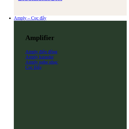
Amply – Cục đẩy
Amplifier
Amply điện động
Amply karaoke
Amply nghe nhạc
Cục Đẩy