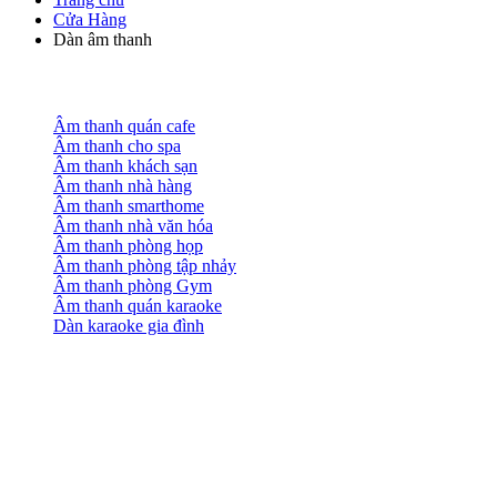
Cửa Hàng
Dàn âm thanh
Âm thanh quán cafe
Âm thanh cho spa
Âm thanh khách sạn
Âm thanh nhà hàng
Âm thanh smarthome
Âm thanh nhà văn hóa
Âm thanh phòng họp
Âm thanh phòng tập nhảy
Âm thanh phòng Gym
Âm thanh quán karaoke
Dàn karaoke gia đình