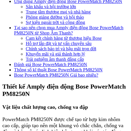
Ứng dụng Amply điện động Bose PowerMatch PM8250N
Sân khấu và hội trường lớn
Trung tâm thương mại và nhà hàng
Phòng giảng đường và hội thảo
Sự kiện ngoài trời và cộng đồng
Tại sao nên chọn mua Amply điện động Bose PowerMatch
PM8250N từ Shop Âm Thanh?
Cam kết chính hãng từ thương hiệu Bose
Hỗ trợ lắp đặt và tư vấn chuyên sâu
Chính sách bảo trì và hậu mãi trọn đời
Khuyến mãi và giá thành hợp lý
Trải nghiệm âm thanh đẳng cấp
Đánh giá Bose PowerMatch PM8250N
Thông số kĩ thuật Bose PowerMatch PM8250N
Bose PowerMatch PM8250N Giá bao nhiêu?
Thiết kế Amply điện động Bose PowerMatch
PM8250N
Vật liệu chất lượng cao, chống va đập
PowerMatch PM8250N được chế tạo từ hợp kim nhôm
cao cấp, giúp tạo nên một khung vỏ chắc chắn, chống va