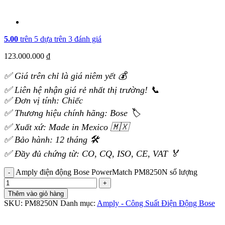
5.00
trên 5 dựa trên
3
đánh giá
123.000.000
₫
✅ Giá trên chỉ là giá niêm yết 💰
✅ Liên hệ nhận giá rẻ nhất thị trường! 📞
✅ Đơn vị tính: Chiếc
✅ Thương hiệu chính hãng: Bose 🏷️
✅ Xuất xứ: Made in Mexico 🇲🇽
✅ Bảo hành: 12 tháng 🛠️
✅ Đầy đủ chứng từ: CO, CQ, ISO, CE, VAT 🏅
Amply điện động Bose PowerMatch PM8250N số lượng
Thêm vào giỏ hàng
SKU:
PM8250N
Danh mục:
Amply - Công Suất Điện Động Bose