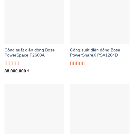
Công suất điện động Bose
Công suất điện động Bose
PowerSpace P2600A
PowerShareX PSX1204D
Được xếp
Được xếp
38.000.000
₫
hạng
5.00
5
hạng
5.00
5
sao
sao