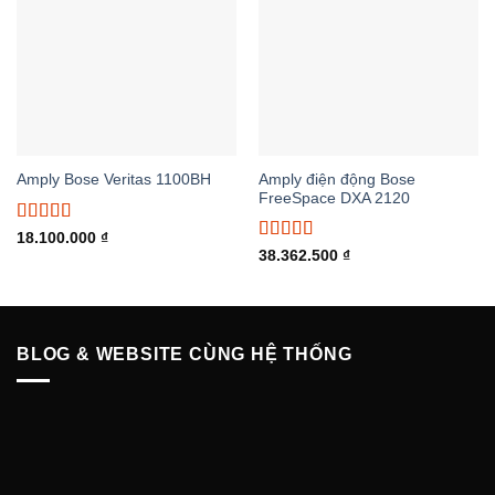
Amply điện động Bose
Amply Bose Veritas 1100BH
FreeSpace DXA 2120
Được xếp
18.100.000
₫
hạng
5.00
5
Được xếp
38.362.500
₫
sao
hạng
5.00
5
sao
BLOG & WEBSITE CÙNG HỆ THỐNG