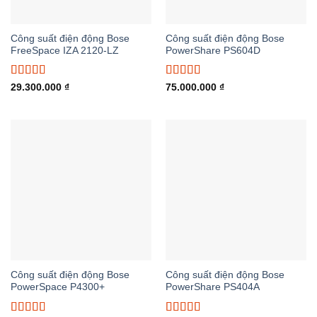
Công suất điện động Bose
Công suất điện động Bose
FreeSpace IZA 2120-LZ
PowerShare PS604D
Được xếp
Được xếp
29.300.000
₫
75.000.000
₫
hạng
5.00
5
hạng
5.00
5
sao
sao
Công suất điện động Bose
Công suất điện động Bose
PowerSpace P4300+
PowerShare PS404A