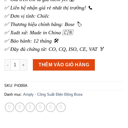
✅ Liên hệ nhận giá rẻ nhất thị trường! 📞
✅ Đơn vị tính: Chiếc
✅ Thương hiệu chính hãng: Bose 🏷️
✅ Xuất xứ: Made in China 🇨🇳
✅ Bảo hành: 12 tháng 🛠️
✅ Đầy đủ chứng từ: CO, CQ, ISO, CE, VAT 🏅
Công suất điện động Bose PowerSpace P4300A số lượng
THÊM VÀO GIỎ HÀNG
SKU:
P4300A
Danh mục:
Amply - Công Suất Điện Động Bose