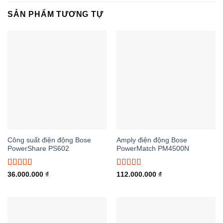
SẢN PHẨM TƯƠNG TỰ
Công suất điện động Bose
Amply điện động Bose
PowerShare PS602
PowerMatch PM4500N
Được xếp
Được xếp
36.000.000
₫
112.000.000
₫
hạng
5.00
5
hạng
5.00
5
sao
sao