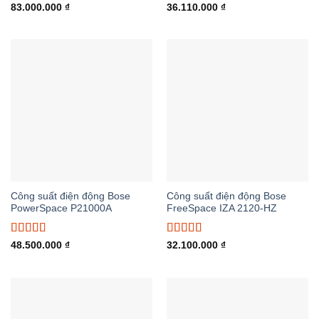
Được xếp
Được xếp
83.000.000
₫
36.110.000
₫
hạng
5.00
5
hạng
5.00
5
sao
sao
Công suất điện động Bose
Công suất điện động Bose
PowerSpace P21000A
FreeSpace IZA 2120-HZ
Được xếp
Được xếp
48.500.000
₫
32.100.000
₫
hạng
5.00
5
hạng
5.00
5
sao
sao