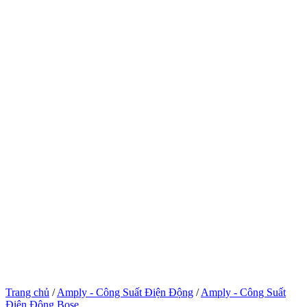
Trang chủ
/
Amply - Công Suất Điện Động
/
Amply - Công Suất
Điện Động Bose