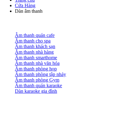
Cửa Hàng
Dàn âm thanh
Âm thanh quán cafe
Âm thanh cho spa
Âm thanh khách sạn
Âm thanh nhà hàng
Âm thanh smarthome
Âm thanh nhà văn hóa
Âm thanh phòng họp
Âm thanh phòng tập nhảy
Âm thanh phòng Gym
Âm thanh quán karaoke
Dàn karaoke gia đình