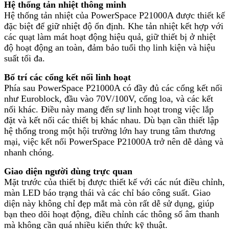
Hệ thống tản nhiệt thông minh
Hệ thống tản nhiệt của PowerSpace P21000A được thiết kế
đặc biệt để giữ nhiệt độ ổn định. Khe tản nhiệt kết hợp với
các quạt làm mát hoạt động hiệu quả, giữ thiết bị ở nhiệt
độ hoạt động an toàn, đảm bảo tuổi thọ linh kiện và hiệu
suất tối đa.
Bố trí các cổng kết nối linh hoạt
Phía sau PowerSpace P21000A có đầy đủ các cổng kết nối
như Euroblock, đầu vào 70V/100V, cổng loa, và các kết
nối khác. Điều này mang đến sự linh hoạt trong việc lắp
đặt và kết nối các thiết bị khác nhau. Dù bạn cần thiết lập
hệ thống trong một hội trường lớn hay trung tâm thương
mại, việc kết nối PowerSpace P21000A trở nên dễ dàng và
nhanh chóng.
Giao diện người dùng trực quan
Mặt trước của thiết bị được thiết kế với các nút điều chỉnh,
màn LED báo trạng thái và các chỉ báo công suất. Giao
diện này không chỉ đẹp mắt mà còn rất dễ sử dụng, giúp
bạn theo dõi hoạt động, điều chỉnh các thông số âm thanh
mà không cần quá nhiều kiến thức kỹ thuật.