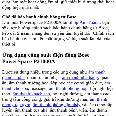
quạt làm mát hoạt động êm ái, giữ thiết bị ở trạng thái hoạt
động hiệu quả nhất.
Chế độ bảo hành chính hãng từ Bose
Khi mua PowerSpace P21000A tại
Shop Âm Thanh
, bạn
sẽ được hưởng chính sách bảo hành chính hãng từ Bose,
kéo dài
5 năm
, mang đến sự yên tâm tuyệt đối. Chính sách
bảo hành này cam kết chất lượng và hiệu suất lâu dài của
thiết bị.
Ứng dụng công suất điện động Bose
PowerSpace P21000A
Được sử dụng nhiều trong các ứng dụng như
âm thanh
quán cà phê
, quán trà âm nhạc,
âm thanh nhà hàng
, quán
ăn, âm thanh trường học, lớp học các cơ sở giáo dục,
âm
thanh cho spa
, massage,
âm thanh phòng họp
, hội nghị hội
thảo,
âm thanh khách sạn
, nơi nghỉ dưỡng, âm thanh các
trung tâm công cộng, giải trí khu thương mại,
âm thanh
phòng tập gym
,
âm thanh phòng tập nhảy
và các cơ sở tập
luyện, âm thanh tòa nhà, âm thanh bệnh viện, âm thanh
nhà chùa, âm thanh nhà thờ và các nơi thờ tự, âm thanh