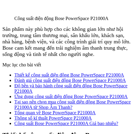
Công suất điện động Bose PowerSpace P21000A
Sản phẩm này phù hợp cho các không gian lớn như hội
trường, trung tâm thương mại, sân khấu lớn, khách sạn,
nhà hàng, bệnh viện, và các công trình giải trí quy mô lớn.
Bose cam kết mang đến trải nghiệm âm thanh trung thực,
sống động và tinh tế nhất cho người nghe.
Mục lục cho bài viết
Thiết kế công suất điện động Bose PowerSpace P21000A
Đánh giá công suất điện động Bose PowerSpace P21000A
Độ bền và bảo hành công suất điện động Bose PowerSpace
P21000A
Ứng dụng công suất điện động Bose PowerSpace P21000A
Tại sao nên chọn mua công suất điện động Bose PowerSpace
P21000A từ Shop Âm Thanh?
Tổng quan về Bose PowerSpace P21000A
Thông số kĩ thuật PowerSpace P21000A
Công suất Bose PowerSpace P21000A Giá bao nhiêu?