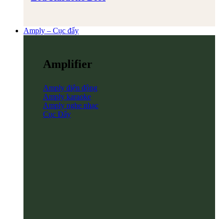
Amply – Cục đẩy
Amplifier
Amply điện động
Amply karaoke
Amply nghe nhạc
Cục Đẩy