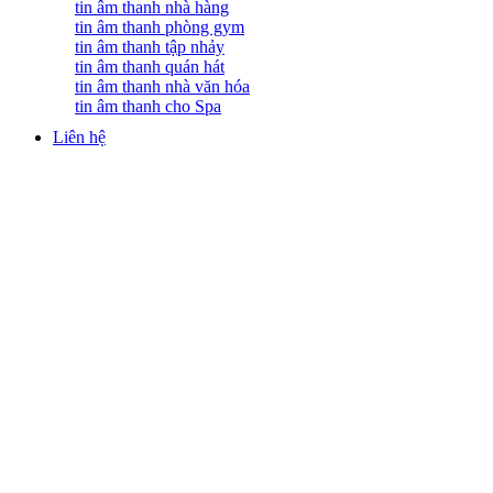
tin âm thanh nhà hàng
tin âm thanh phòng gym
tin âm thanh tập nhảy
tin âm thanh quán hát
tin âm thanh nhà văn hóa
tin âm thanh cho Spa
Liên hệ