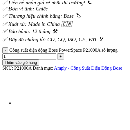
✅ Liên hệ nhận giá rẻ nhất thị trường! 📞
✅ Đơn vị tính: Chiếc
✅ Thương hiệu chính hãng: Bose 🏷️
✅ Xuất xứ: Made in China 🇨🇳
✅ Bảo hành: 12 tháng 🛠️
✅ Đầy đủ chứng từ: CO, CQ, ISO, CE, VAT 🏅
Công suất điện động Bose PowerSpace P21000A số lượng
Thêm vào giỏ hàng
SKU:
P21000A
Danh mục:
Amply - Công Suất Điện Động Bose