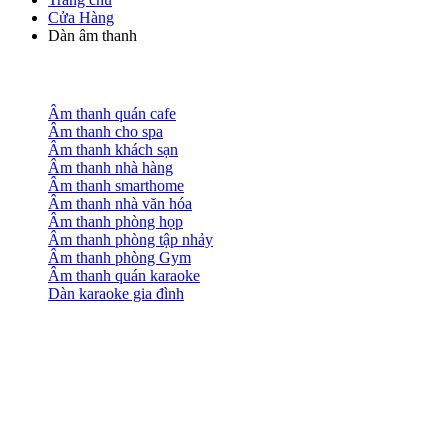
Cửa Hàng
Dàn âm thanh
Âm thanh quán cafe
Âm thanh cho spa
Âm thanh khách sạn
Âm thanh nhà hàng
Âm thanh smarthome
Âm thanh nhà văn hóa
Âm thanh phòng họp
Âm thanh phòng tập nhảy
Âm thanh phòng Gym
Âm thanh quán karaoke
Dàn karaoke gia đình