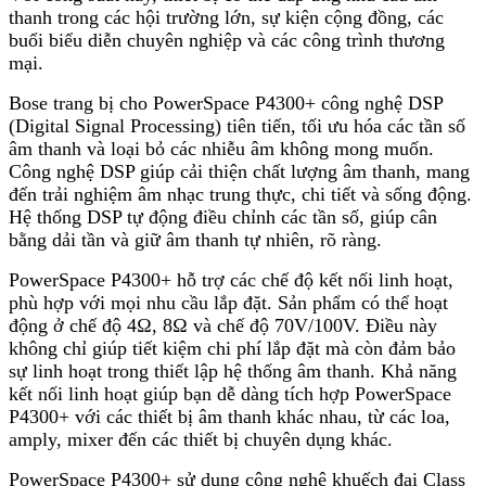
thanh trong các hội trường lớn, sự kiện cộng đồng, các
buổi biểu diễn chuyên nghiệp và các công trình thương
mại.
Bose trang bị cho PowerSpace P4300+ công nghệ DSP
(Digital Signal Processing) tiên tiến, tối ưu hóa các tần số
âm thanh và loại bỏ các nhiễu âm không mong muốn.
Công nghệ DSP giúp cải thiện chất lượng âm thanh, mang
đến trải nghiệm âm nhạc trung thực, chi tiết và sống động.
Hệ thống DSP tự động điều chỉnh các tần số, giúp cân
bằng dải tần và giữ âm thanh tự nhiên, rõ ràng.
PowerSpace P4300+ hỗ trợ các chế độ kết nối linh hoạt,
phù hợp với mọi nhu cầu lắp đặt. Sản phẩm có thể hoạt
động ở chế độ 4Ω, 8Ω và chế độ 70V/100V. Điều này
không chỉ giúp tiết kiệm chi phí lắp đặt mà còn đảm bảo
sự linh hoạt trong thiết lập hệ thống âm thanh. Khả năng
kết nối linh hoạt giúp bạn dễ dàng tích hợp PowerSpace
P4300+ với các thiết bị âm thanh khác nhau, từ các loa,
amply, mixer đến các thiết bị chuyên dụng khác.
PowerSpace P4300+ sử dụng công nghệ khuếch đại Class