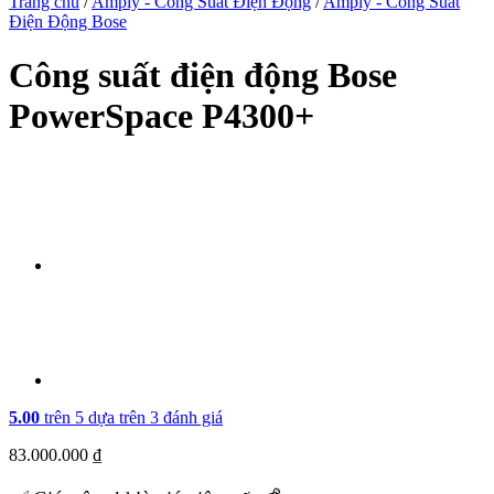
Trang chủ
/
Amply - Công Suất Điện Động
/
Amply - Công Suất
Điện Động Bose
Công suất điện động Bose
PowerSpace P4300+
5.00
trên 5 dựa trên
3
đánh giá
83.000.000
₫