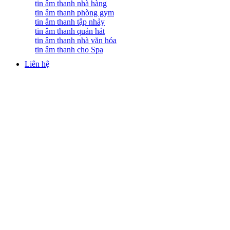
tin âm thanh nhà hàng
tin âm thanh phòng gym
tin âm thanh tập nhảy
tin âm thanh quán hát
tin âm thanh nhà văn hóa
tin âm thanh cho Spa
Liên hệ