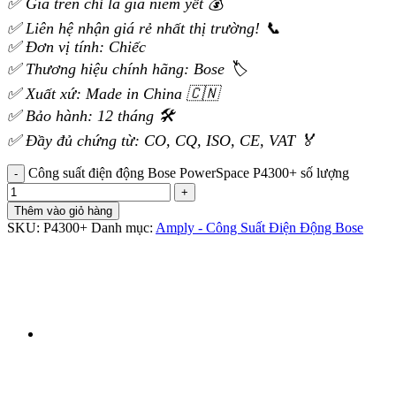
✅ Giá trên chỉ là giá niêm yết 💰
✅ Liên hệ nhận giá rẻ nhất thị trường! 📞
✅ Đơn vị tính: Chiếc
✅ Thương hiệu chính hãng: Bose 🏷️
✅ Xuất xứ: Made in China 🇨🇳
✅ Bảo hành: 12 tháng 🛠️
✅ Đầy đủ chứng từ: CO, CQ, ISO, CE, VAT 🏅
Công suất điện động Bose PowerSpace P4300+ số lượng
Thêm vào giỏ hàng
SKU:
P4300+
Danh mục:
Amply - Công Suất Điện Động Bose