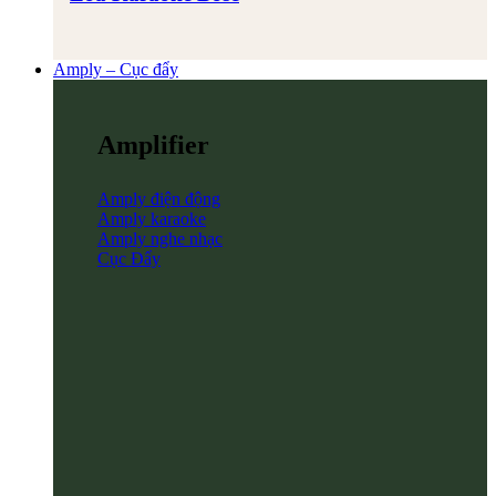
Amply – Cục đẩy
Amplifier
Amply điện động
Amply karaoke
Amply nghe nhạc
Cục Đẩy