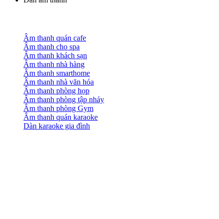
Âm thanh quán cafe
Âm thanh cho spa
Âm thanh khách sạn
Âm thanh nhà hàng
Âm thanh smarthome
Âm thanh nhà văn hóa
Âm thanh phòng họp
Âm thanh phòng tập nhảy
Âm thanh phòng Gym
Âm thanh quán karaoke
Dàn karaoke gia đình