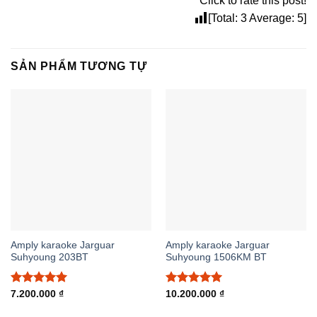
Click to rate this post!
[Total:
3
Average:
5
]
SẢN PHẨM TƯƠNG TỰ
Amply karaoke Jarguar
Amply karaoke Jarguar
Suhyoung 203BT
Suhyoung 1506KM BT
Được xếp
Được xếp
7.200.000
₫
10.200.000
₫
hạng
5.00
hạng
5.00
5 sao
5 sao