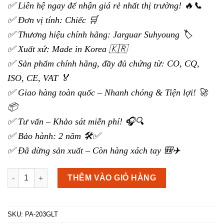
✅ Liên hệ ngay để nhận giá rẻ nhất thị trường! 🔥📞
✅ Đơn vị tính: Chiếc 🛒
✅ Thương hiệu chính hãng: Jarguar Suhyoung 🏷️
✅ Xuất xứ: Made in Korea 🇰🇷
✅ Sản phẩm chính hãng, đầy đủ chứng từ: CO, CQ,
ISO, CE, VAT 🏅
✅ Giao hàng toàn quốc – Nhanh chóng & Tiện lợi! 🚀
📦
✅ Tư vấn – Khảo sát miễn phí! 🎧🔍
✅ Bảo hành: 2 năm 🛠️✅
✅ Đã dừng sản xuất – Còn hàng xách tay 🎒✈️
Amply karaoke Jarguar Suhyoung 203 gold limited số lượng
THÊM VÀO GIỎ HÀNG
SKU:
PA-203GLT