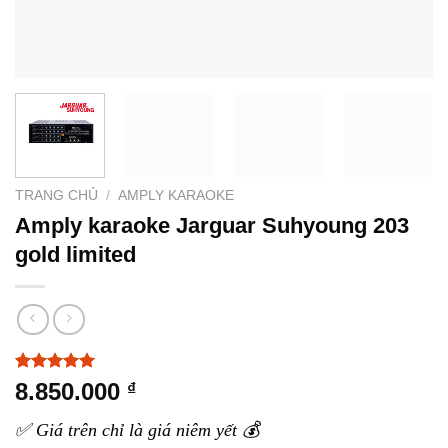
TRANG CHỦ
/
AMPLY KARAOKE
Amply karaoke Jarguar Suhyoung 203
gold limited
5.00
3
trên 5
8.850.000
₫
dựa trên
đánh giá
✅ Giá trên chỉ là giá niêm yết 💰