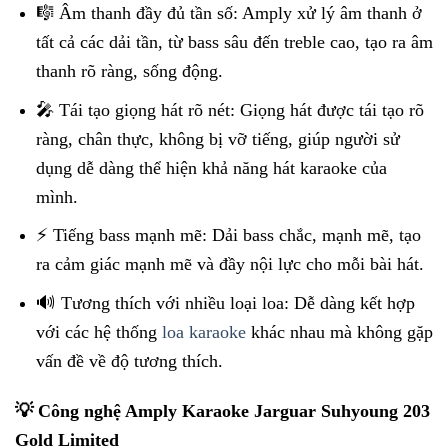
🎼 Âm thanh đầy đủ tần số: Amply xử lý âm thanh ở
tất cả các dải tần, từ bass sâu đến treble cao, tạo ra âm
thanh rõ ràng, sống động.
🎤 Tái tạo giọng hát rõ nét: Giọng hát được tái tạo rõ
ràng, chân thực, không bị vỡ tiếng, giúp người sử
dụng dễ dàng thể hiện khả năng hát karaoke của
mình.
⚡ Tiếng bass mạnh mẽ: Dải bass chắc, mạnh mẽ, tạo
ra cảm giác mạnh mẽ và đầy nội lực cho mỗi bài hát.
🔊 Tương thích với nhiều loại loa: Dễ dàng kết hợp
với các hệ thống
loa karaoke
khác nhau mà không gặp
vấn đề về độ tương thích.
💡 Công nghệ Amply Karaoke Jarguar Suhyoung 203
Gold Limited