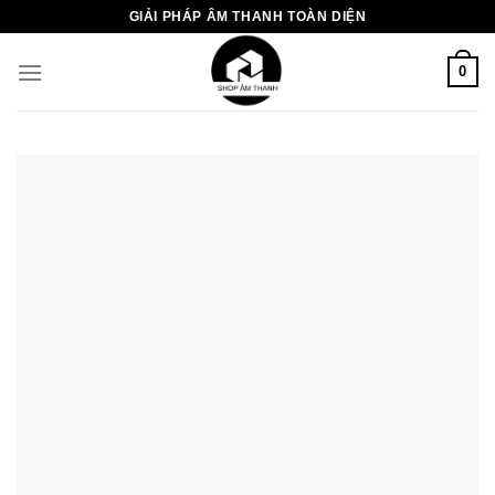
Chuyển
GIẢI PHÁP ÂM THANH TOÀN DIỆN
đến
nội
0
dung