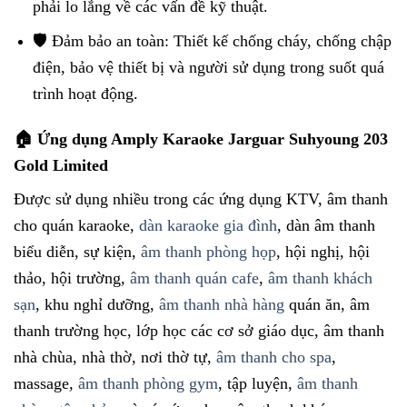
phải lo lắng về các vấn đề kỹ thuật.
🛡️ Đảm bảo an toàn: Thiết kế chống cháy, chống chập
điện, bảo vệ thiết bị và người sử dụng trong suốt quá
trình hoạt động.
🏠 Ứng dụng Amply Karaoke Jarguar Suhyoung 203
Gold Limited
Được sử dụng nhiều trong các ứng dụng KTV, âm thanh
cho quán karaoke,
dàn karaoke gia đình
, dàn âm thanh
biểu diễn, sự kiện,
âm thanh phòng họp
, hội nghị, hội
thảo, hội trường,
âm thanh quán cafe
,
âm thanh khách
sạn
, khu nghỉ dưỡng,
âm thanh nhà hàng
quán ăn, âm
thanh trường học, lớp học các cơ sở giáo dục, âm thanh
nhà chùa, nhà thờ, nơi thờ tự,
âm thanh cho spa
,
massage,
âm thanh phòng gym
, tập luyện,
âm thanh