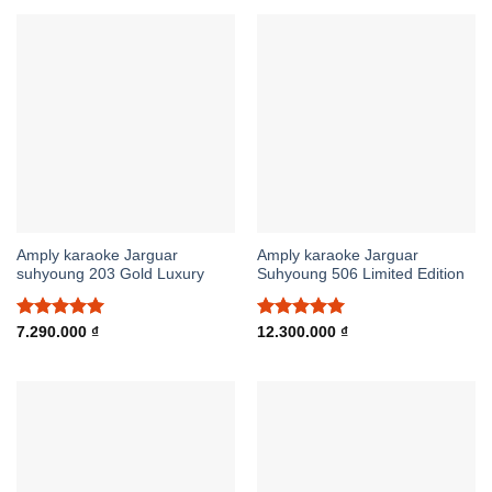
Amply karaoke Jarguar
Amply karaoke Jarguar
suhyoung 203 Gold Luxury
Suhyoung 506 Limited Edition
Được xếp
Được xếp
7.290.000
₫
12.300.000
₫
hạng
5.00
hạng
5.00
5 sao
5 sao