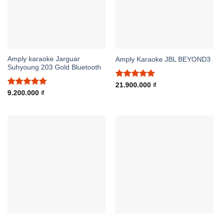
Amply karaoke Jarguar
Amply Karaoke JBL BEYOND3
Suhyoung 203 Gold Bluetooth
Được xếp
21.900.000
₫
hạng
5.00
Được xếp
9.200.000
₫
5 sao
hạng
5.00
5 sao