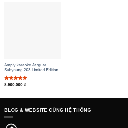
Amply karaoke Jarguar
Suhyoung 203 Limited Edition
Được xếp
8.900.000
₫
hạng
5.00
5 sao
BLOG & WEBSITE CÙNG HỆ THỐNG