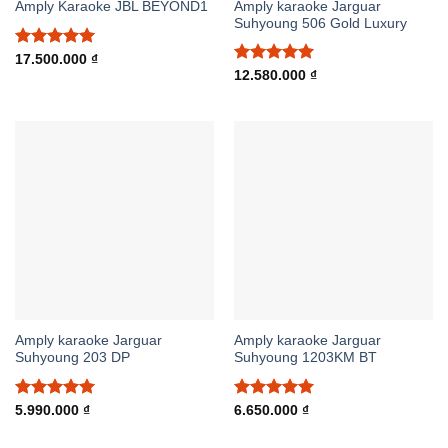
Amply karaoke Jarguar
Amply Karaoke JBL BEYOND1
Suhyoung 506 Gold Luxury
Được xếp
17.500.000
₫
hạng
5.00
Được xếp
12.580.000
₫
5 sao
hạng
5.00
5 sao
Amply karaoke Jarguar
Amply karaoke Jarguar
Suhyoung 203 DP
Suhyoung 1203KM BT
Được xếp
Được xếp
5.990.000
₫
6.650.000
₫
hạng
5.00
hạng
5.00
5 sao
5 sao