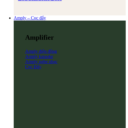
Amply – Cục đẩy
Amplifier
Amply điện động
Amply karaoke
Amply nghe nhạc
Cục Đẩy