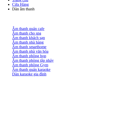
Cửa Hàng
Dàn âm thanh
Âm thanh quán cafe
Âm thanh cho spa
Âm thanh khách sạn
Âm thanh nhà hàng
Âm thanh smarthome
Âm thanh nhà văn hóa
Âm thanh phòng họp
Âm thanh phòng tập nhảy
Âm thanh phòng Gym
Âm thanh quán karaoke
Dàn karaoke gia đình