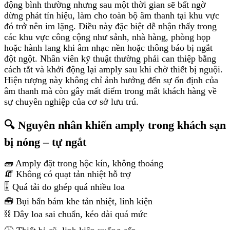
động bình thường nhưng sau một thời gian sẽ bất ngờ
dừng phát tín hiệu, làm cho toàn bộ âm thanh tại khu vực
đó trở nên im lặng. Điều này đặc biệt dễ nhận thấy trong
các khu vực công cộng như sảnh, nhà hàng, phòng họp
hoặc hành lang khi âm nhạc nền hoặc thông báo bị ngắt
đột ngột. Nhân viên kỹ thuật thường phải can thiệp bằng
cách tắt và khởi động lại amply sau khi chờ thiết bị nguội.
Hiện tượng này không chỉ ảnh hưởng đến sự ổn định của
âm thanh mà còn gây mất điểm trong mắt khách hàng về
sự chuyên nghiệp của cơ sở lưu trú.
🔍 Nguyên nhân khiến amply trong khách sạn
bị nóng – tự ngắt
🧱 Amply đặt trong hộc kín, không thoáng
🧯 Không có quạt tản nhiệt hỗ trợ
🎚️ Quá tải do ghép quá nhiều loa
🧰 Bụi bẩn bám khe tản nhiệt, linh kiện
⛓️ Dây loa sai chuẩn, kéo dài quá mức