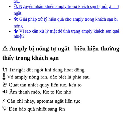
sạn
🔍 Nguyên nhân khiến amply trong khách sạn bị nóng – tự
ngắt
🛠️ Giải pháp xử lý hiệu quả cho amply trong khách sạn bị
nóng
🧠 Vì sao cần xử lý triệt để tình trạng amply khách sạn quá
nhiệt?
⚠️ Amply bị nóng tự ngắt– biểu hiện thường
thấy trong khách sạn
🔌 Tự ngắt đột ngột khi đang hoạt động
🌡️ Vỏ amply nóng ran, đặc biệt là phía sau
🚨 Quạt tản nhiệt quay liên tục, kêu to
🔊 Âm thanh méo, lúc to lúc nhỏ
⚡ Cầu chì nhảy, aptomat ngắt liên tục
💡 Đèn báo quá nhiệt sáng lên