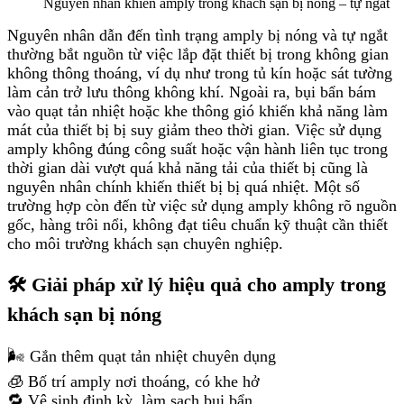
Nguyên nhân khiến amply trong khách sạn bị nóng – tự ngắt
Nguyên nhân dẫn đến tình trạng amply bị nóng và tự ngắt
thường bắt nguồn từ việc lắp đặt thiết bị trong không gian
không thông thoáng, ví dụ như trong tủ kín hoặc sát tường
làm cản trở lưu thông không khí. Ngoài ra, bụi bẩn bám
vào quạt tản nhiệt hoặc khe thông gió khiến khả năng làm
mát của thiết bị bị suy giảm theo thời gian. Việc sử dụng
amply không đúng công suất hoặc vận hành liên tục trong
thời gian dài vượt quá khả năng tải của thiết bị cũng là
nguyên nhân chính khiến thiết bị bị quá nhiệt. Một số
trường hợp còn đến từ việc sử dụng amply không rõ nguồn
gốc, hàng trôi nổi, không đạt tiêu chuẩn kỹ thuật cần thiết
cho môi trường khách sạn chuyên nghiệp.
🛠️ Giải pháp xử lý hiệu quả cho amply trong
khách sạn bị nóng
🌬️ Gắn thêm quạt tản nhiệt chuyên dụng
🧊 Bố trí amply nơi thoáng, có khe hở
🔁 Vệ sinh định kỳ, làm sạch bụi bẩn