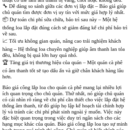
thuật có thể làm âm thanh bị vang, chói hoặc không đều.
🔧 Dễ dàng so sánh giữa các đơn vị lắp đặt – Báo giá giúp
chủ quán tìm được đơn vị uy tín với mức giá hợp lý nhất.
📦 Dự toán chi phí sửa chữa, bảo trì sau này – Một hệ
thống loa lắp đặt đúng cách sẽ giảm đáng kể chi phí bảo trì
về sau.
📈 Tối ưu không gian quán, nâng cao trải nghiệm khách
hàng – Hệ thống loa chuyên nghiệp giúp âm thanh lan tỏa
đều, không bị quá lớn hay quá nhỏ.
🏆 Tăng giá trị thương hiệu của quán – Một quán cà phê
có âm thanh tốt sẽ tạo dấu ấn và giữ chân khách hàng lâu
hơn.
Báo giá công lắp loa cho quán cà phê mang lại nhiều lợi
ích quan trọng cho chủ quán. Thứ nhất, nó giúp chủ quán
có cái nhìn rõ ràng về chi phí cần thiết cho việc lắp đặt hệ
thống âm thanh, từ đó giúp họ lập kế hoạch tài chính hợp
lý và tránh các chi phí phát sinh ngoài ý muốn. Việc này
đặc biệt quan trọng trong việc duy trì ngân sách cho các
hạng mục khác của quán. Báo giá công lắp loa tạo sự minh