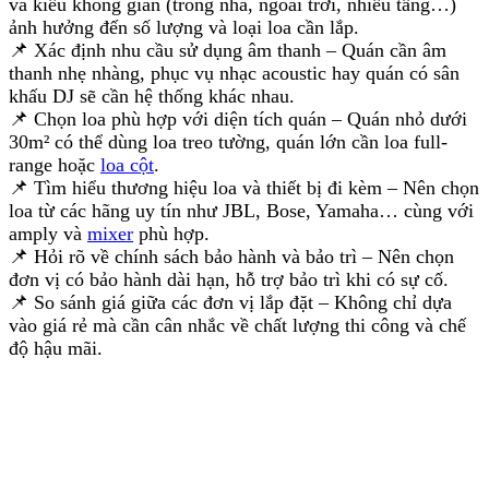
và kiểu không gian (trong nhà, ngoài trời, nhiều tầng…)
ảnh hưởng đến số lượng và loại loa cần lắp.
📌 Xác định nhu cầu sử dụng âm thanh – Quán cần âm
thanh nhẹ nhàng, phục vụ nhạc acoustic hay quán có sân
khấu DJ sẽ cần hệ thống khác nhau.
📌 Chọn loa phù hợp với diện tích quán – Quán nhỏ dưới
30m² có thể dùng loa treo tường, quán lớn cần loa full-
range hoặc
loa cột
.
📌 Tìm hiểu thương hiệu loa và thiết bị đi kèm – Nên chọn
loa từ các hãng uy tín như JBL, Bose, Yamaha… cùng với
amply và
mixer
phù hợp.
📌 Hỏi rõ về chính sách bảo hành và bảo trì – Nên chọn
đơn vị có bảo hành dài hạn, hỗ trợ bảo trì khi có sự cố.
📌 So sánh giá giữa các đơn vị lắp đặt – Không chỉ dựa
vào giá rẻ mà cần cân nhắc về chất lượng thi công và chế
độ hậu mãi.