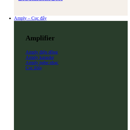
Amply – Cục đẩy
Amplifier
Amply điện động
Amply karaoke
Amply nghe nhạc
Cục Đẩy