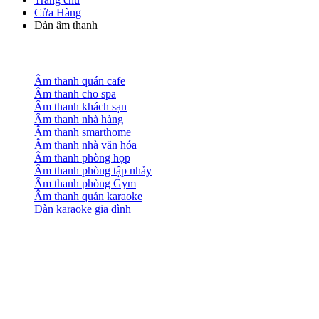
Cửa Hàng
Dàn âm thanh
Âm thanh quán cafe
Âm thanh cho spa
Âm thanh khách sạn
Âm thanh nhà hàng
Âm thanh smarthome
Âm thanh nhà văn hóa
Âm thanh phòng họp
Âm thanh phòng tập nhảy
Âm thanh phòng Gym
Âm thanh quán karaoke
Dàn karaoke gia đình