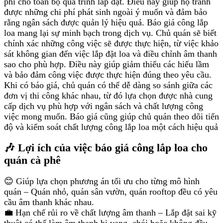
phí cho toàn bộ quá trình lắp đặt. Điều này giúp họ tránh
được những chi phí phát sinh ngoài ý muốn và đảm bảo
rằng ngân sách được quản lý hiệu quả. Báo giá công lắp
loa mang lại sự minh bạch trong dịch vụ. Chủ quán sẽ biết
chính xác những công việc sẽ được thực hiện, từ việc khảo
sát không gian đến việc lắp đặt loa và điều chỉnh âm thanh
sao cho phù hợp. Điều này giúp giảm thiểu các hiểu lầm
và bảo đảm công việc được thực hiện đúng theo yêu cầu.
Khi có báo giá, chủ quán có thể dễ dàng so sánh giữa các
đơn vị thi công khác nhau, từ đó lựa chọn được nhà cung
cấp dịch vụ phù hợp với ngân sách và chất lượng công
việc mong muốn. Báo giá cũng giúp chủ quán theo dõi tiến
độ và kiểm soát chất lượng công lắp loa một cách hiệu quả
🎶 Lợi ích của việc báo giá công lắp loa cho
quán cà phê
😊 Giúp lựa chọn phương án tối ưu cho từng mô hình
quán – Quán nhỏ, quán sân vườn, quán rooftop đều có yêu
cầu âm thanh khác nhau.
💼 Hạn chế rủi ro về chất lượng âm thanh – Lắp đặt sai kỹ