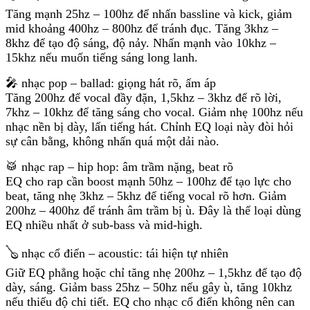
Tăng mạnh 25hz – 100hz để nhấn bassline và kick, giảm
mid khoảng 400hz – 800hz để tránh đục. Tăng 3khz –
8khz để tạo độ sáng, độ nảy. Nhấn mạnh vào 10khz –
15khz nếu muốn tiếng sáng long lanh.
🎤 nhạc pop – ballad: giọng hát rõ, ấm áp
Tăng 200hz để vocal đầy đặn, 1,5khz – 3khz để rõ lời,
7khz – 10khz để tăng sáng cho vocal. Giảm nhẹ 100hz nếu
nhạc nền bị dày, lấn tiếng hát. Chỉnh EQ loại này đòi hỏi
sự cân bằng, không nhấn quá một dải nào.
🥁 nhạc rap – hip hop: âm trầm nặng, beat rõ
EQ cho rap cần boost mạnh 50hz – 100hz để tạo lực cho
beat, tăng nhẹ 3khz – 5khz để tiếng vocal rõ hơn. Giảm
200hz – 400hz để tránh âm trầm bị ù. Đây là thể loại dùng
EQ nhiều nhất ở sub-bass và mid-high.
🪕 nhạc cổ điển – acoustic: tái hiện tự nhiên
Giữ EQ phẳng hoặc chỉ tăng nhẹ 200hz – 1,5khz để tạo độ
dày, sáng. Giảm bass 25hz – 50hz nếu gây ù, tăng 10khz
nếu thiếu độ chi tiết. EQ cho nhạc cổ điển không nên can