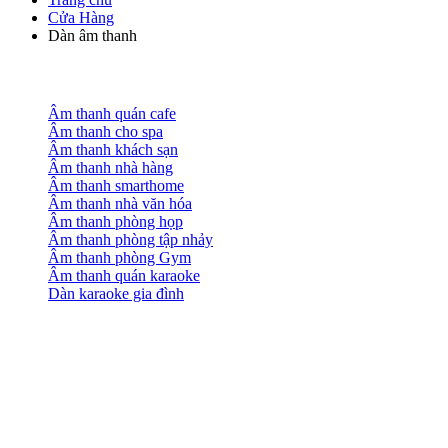
Cửa Hàng
Dàn âm thanh
Âm thanh quán cafe
Âm thanh cho spa
Âm thanh khách sạn
Âm thanh nhà hàng
Âm thanh smarthome
Âm thanh nhà văn hóa
Âm thanh phòng họp
Âm thanh phòng tập nhảy
Âm thanh phòng Gym
Âm thanh quán karaoke
Dàn karaoke gia đình