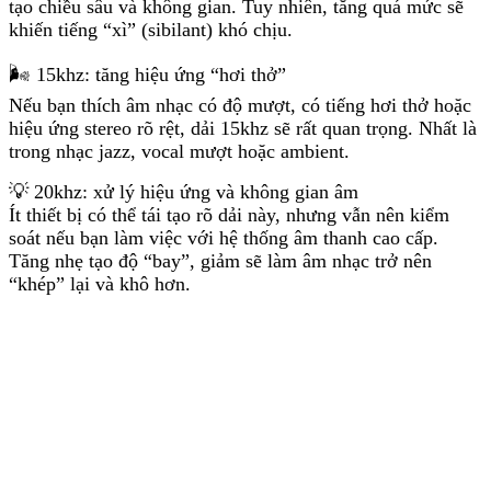
tạo chiều sâu và không gian. Tuy nhiên, tăng quá mức sẽ
khiến tiếng “xì” (sibilant) khó chịu.
🌬️ 15khz: tăng hiệu ứng “hơi thở”
Nếu bạn thích âm nhạc có độ mượt, có tiếng hơi thở hoặc
hiệu ứng stereo rõ rệt, dải 15khz sẽ rất quan trọng. Nhất là
trong nhạc jazz, vocal mượt hoặc ambient.
💡 20khz: xử lý hiệu ứng và không gian âm
Ít thiết bị có thể tái tạo rõ dải này, nhưng vẫn nên kiểm
soát nếu bạn làm việc với hệ thống âm thanh cao cấp.
Tăng nhẹ tạo độ “bay”, giảm sẽ làm âm nhạc trở nên
“khép” lại và khô hơn.