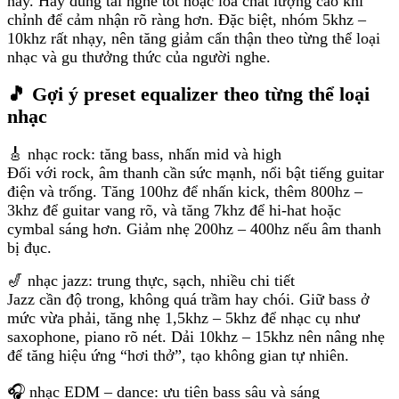
này. Hãy dùng tai nghe tốt hoặc loa chất lượng cao khi
chỉnh để cảm nhận rõ ràng hơn. Đặc biệt, nhóm 5khz –
10khz rất nhạy, nên tăng giảm cẩn thận theo từng thể loại
nhạc và gu thưởng thức của người nghe.
🎵 Gợi ý preset equalizer theo từng thể loại
nhạc
🎸 nhạc rock: tăng bass, nhấn mid và high
Đối với rock, âm thanh cần sức mạnh, nổi bật tiếng guitar
điện và trống. Tăng 100hz để nhấn kick, thêm 800hz –
3khz để guitar vang rõ, và tăng 7khz để hi-hat hoặc
cymbal sáng hơn. Giảm nhẹ 200hz – 400hz nếu âm thanh
bị đục.
🎷 nhạc jazz: trung thực, sạch, nhiều chi tiết
Jazz cần độ trong, không quá trầm hay chói. Giữ bass ở
mức vừa phải, tăng nhẹ 1,5khz – 5khz để nhạc cụ như
saxophone, piano rõ nét. Dải 10khz – 15khz nên nâng nhẹ
để tăng hiệu ứng “hơi thở”, tạo không gian tự nhiên.
🎧 nhạc EDM – dance: ưu tiên bass sâu và sáng