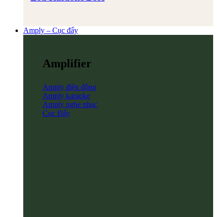
Amply – Cục đẩy
Amplifier
Amply điện động
Amply karaoke
Amply nghe nhạc
Cục Đẩy