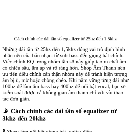
Cách chỉnh các dải tần số equalizer từ 25hz đến 1,5khz
Những dải tần từ 25hz đến 1,5khz đóng vai trò định hình
phần nền của bản nhạc: từ sub-bass đến giọng hát chính.
Việc chỉnh EQ trong nhóm tần số này giúp tạo ra chất âm
có chiều sâu, ấm áp và rõ ràng hơn. Shop Âm Thanh nên
ưu tiên điều chỉnh cẩn thận nhóm này để tránh hiện tượng
âm bị ù, mờ hoặc chồng chéo. Khi nắm vững từng dải như
100hz để làm ấm bass hay 400hz để nổi bật vocal, bạn sẽ
kiểm soát được cả không gian âm thanh chỉ với vài thao
tác đơn giản.
📡 Cách chỉnh các dải tần số equalizer từ
3khz đến 20khz
🎙️ 3khz: làm nổi bật giọng hát, guitar điện