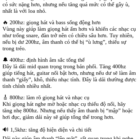
có sức nặng hơn, nhưng nếu tăng quá mức có thể gây ù,
nhất là với loa nhỏ.
🔥 200hz: giọng hát và bass sống động hơn
Vùng này giúp làm giọng hát ấm hơn và khiến các nhạc cụ
như trống snare, đàn trở nên có chiều sâu hơn. Tuy nhiên,
nếu bị dư 200hz, âm thanh có thể bị “ù lưng”, thiếu sự
trong trẻo.
🔔 400hz: định hình âm sắc tổng thể
Đây là dải mid quan trọng trong bản phối. Tăng 400hz
giúp tiếng hát, guitar nổi bật hơn, nhưng nếu dư sẽ làm âm
thanh “giấy”, khô, thiếu nhạc tính. Đây là dải thường được
tinh chỉnh nhiều nhất.
🎸 800hz: làm rõ giọng hát và nhạc cụ
Khi giọng hát nghe mờ hoặc nhạc cụ thiếu độ nổi, hãy
tăng nhẹ 800hz. Nhưng nếu thấy âm thanh bị “mập” hoặc
hơi đục, giảm dải này sẽ giúp tổng thể trong hơn.
🔊 1,5khz: tăng độ hiện diện và chi tiết
Dải này giúp âm thanh “lên mặt”, rất quan trọng khi nghe