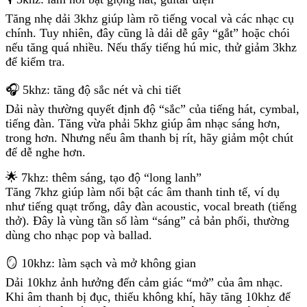
Tăng nhẹ dải 3khz giúp làm rõ tiếng vocal và các nhạc cụ
chính. Tuy nhiên, đây cũng là dải dễ gây “gắt” hoặc chói
nếu tăng quá nhiều. Nếu thấy tiếng hú mic, thử giảm 3khz
để kiểm tra.
🎧 5khz: tăng độ sắc nét và chi tiết
Dải này thường quyết định độ “sắc” của tiếng hát, cymbal,
tiếng đàn. Tăng vừa phải 5khz giúp âm nhạc sáng hơn,
trong hơn. Nhưng nếu âm thanh bị rít, hãy giảm một chút
để dễ nghe hơn.
🌟 7khz: thêm sáng, tạo độ “long lanh”
Tăng 7khz giúp làm nổi bật các âm thanh tinh tế, ví dụ
như tiếng quạt trống, dây đàn acoustic, vocal breath (tiếng
thở). Đây là vùng tần số làm “sáng” cả bản phối, thường
dùng cho nhạc pop và ballad.
🪞 10khz: làm sạch và mở không gian
Dải 10khz ảnh hưởng đến cảm giác “mở” của âm nhạc.
Khi âm thanh bị đục, thiếu không khí, hãy tăng 10khz để