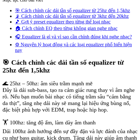
🎯 Cách chỉnh các dải tần số equalizer từ 25hz đến 1,5khz
📡 Cách chỉnh các dải tần số equalizer từ 3khz đến 20khz
🎵 Gợi ý preset equalizer theo từng thể loại nhạc
🏠 Cách chỉnh EQ theo từng không gian nghe nhạc
🎧 Equalizer là gì và vì sao cần chỉnh đúng khi nghe nhạc?
⚙️ Nguyên lý hoạt động và các loại equalizer phổ biến hiện
nay
🎯 Cách chỉnh các dải tần số equalizer từ
25hz đến 1,5khz
🌊 25hz – 50hz: âm siêu trầm mạnh mẽ
Đây là dải sub-bass, tạo ra cảm giác rung thay vì âm nghe
rõ. Nếu bạn muốn bài nhạc có tiếng trầm sâu “cảm bằng
da thịt”, tăng nhẹ dải này sẽ mang lại hiệu ứng bùng nổ,
đặc biệt phù hợp với EDM, trap hoặc hip hop.
🏋️ 100hz: tăng độ ấm, làm dày âm thanh
Dải 100hz ảnh hưởng đến sự đầy đặn và lực đánh của nhạc
cụ như bass guitar, kick drum. Tăng dải này giúp âm thanh