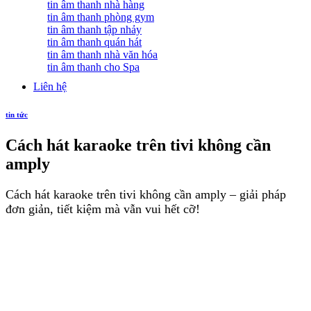
tin âm thanh nhà hàng
tin âm thanh phòng gym
tin âm thanh tập nhảy
tin âm thanh quán hát
tin âm thanh nhà văn hóa
tin âm thanh cho Spa
Liên hệ
tin tức
Cách hát karaoke trên tivi không cần
amply
Cách hát karaoke trên tivi không cần amply – giải pháp
đơn giản, tiết kiệm mà vẫn vui hết cỡ!