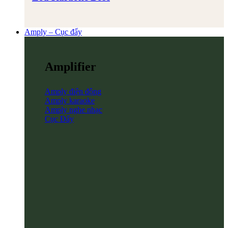
Amply – Cục đẩy
Amplifier
Amply điện động
Amply karaoke
Amply nghe nhạc
Cục Đẩy