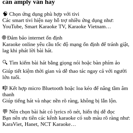
cần amply vẫn hay
🧠 Chọn ứng dụng phù hợp với tivi
Các smart tivi hiện nay hỗ trợ nhiều ứng dụng như:
YouTube, Smart Karaoke TV, Karaoke Vietnam…
🌐 Đảm bảo internet ổn định
Karaoke online yêu cầu tốc độ mạng ổn định để tránh giật,
lag khi phát lời bài hát.
🔍 Tìm kiếm bài hát bằng giọng nói hoặc bàn phím ảo
Giúp tiết kiệm thời gian và dễ thao tác ngay cả với người
lớn tuổi.
🎼 Kết hợp micro Bluetooth hoặc loa kéo để nâng tầm âm
thanh
Giúp tiếng hát và nhạc nền rõ ràng, không bị lẫn lộn.
💬 Nên chọn bài hát có lyrics rõ nét, hiển thị dễ đọc
Bạn nên ưu tiên các kênh karaoke có sub màu rõ ràng như:
KaraViet, Hanet, NCT Karaoke…