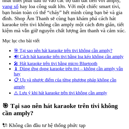
nhất thiết phải đầu tư vào các bộ dàn đắt tiền với amply,
vang số
hay loa công suất lớn. Với một chiếc smart tivi,
bạn hoàn toàn có thể “cháy” hết mình cùng bạn bè và gia
đình. Shop Âm Thanh sẽ cùng bạn khám phá cách hát
karaoke trên tivi không cần amply một cách đơn giản, tiết
kiệm mà vẫn giữ nguyên chất lượng âm thanh và cảm xúc.
Mục lục cho bài viết
🎯 Tại sao nên hát karaoke trên tivi không cần amply?
🔊 Cách hát karaoke trên tivi bằng loa kéo không cần amply
🎤 Hát karaoke trên tivi bằng micro Bluetooth
📱 Dùng ứng dụng karaoke trên tivi – không cần amply vẫn
hay
📋 Ưu và nhược điểm của từng phương pháp không cần
amply
⚠️ Lưu ý khi hát karaoke trên tivi không cần amply
🎯 Tại sao nên hát karaoke trên tivi không
cần amply?
🔌 Không cần đầu tư hệ thống phức tạp