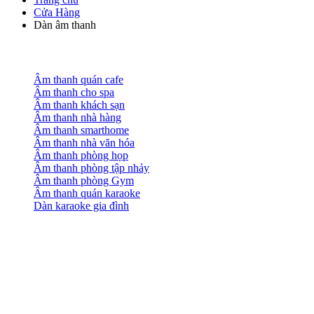
Cửa Hàng
Dàn âm thanh
Âm thanh quán cafe
Âm thanh cho spa
Âm thanh khách sạn
Âm thanh nhà hàng
Âm thanh smarthome
Âm thanh nhà văn hóa
Âm thanh phòng họp
Âm thanh phòng tập nhảy
Âm thanh phòng Gym
Âm thanh quán karaoke
Dàn karaoke gia đình