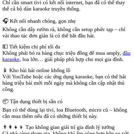
Chỉ cần smart tivi có kết nối internet, bạn đã có thể thay
thế cả bộ dàn karaoke truyền thống.
🎧 Kết nối nhanh chóng, gọn nhẹ
Không cần dây rườm rà, không cần setup phức tạp – chỉ
vài thao tác đơn giản là có thể bắt đầu hát.
💵 Tiết kiệm chi phí tối đa
Không phải bỏ ra hàng chục triệu đồng để mua amply,
đầu
karaoke
, loa lớn… giải pháp phù hợp cho mọi gia đình.
📱 Kho bài hát online khổng lồ
Với YouTube hoặc các ứng dụng karaoke, bạn có thể hát
hàng triệu bài mới mỗi ngày mà không cần cập nhật thủ
công.
📦 Tận dụng thiết bị sẵn có
Bạn có thể dùng lại tivi, loa Bluetooth, micro cũ – không
cần mua thêm nếu đã có những thiết bị này.
👨‍👩‍👧‍👦 Tạo không gian giải trí gia đình lý tưởng
Cả nhà cùng tham gia, không khí ấm cúng hơn hẳn so với