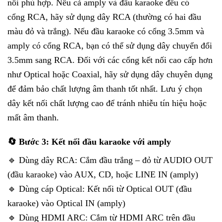
nối phù hợp. Nếu cả amply và đầu karaoke đều có
cổng RCA, hãy sử dụng dây RCA (thường có hai đầu
màu đỏ và trắng). Nếu đầu karaoke có cổng 3.5mm và
amply có cổng RCA, bạn có thể sử dụng dây chuyển đổi
3.5mm sang RCA. Đối với các cổng kết nối cao cấp hơn
như Optical hoặc Coaxial, hãy sử dụng dây chuyên dụng
để đảm bảo chất lượng âm thanh tốt nhất. Lưu ý chọn
dây kết nối chất lượng cao để tránh nhiễu tín hiệu hoặc
mất âm thanh.
🔄 Bước 3: Kết nối đầu karaoke với amply
🔹 Dùng dây RCA: Cắm đầu trắng – đỏ từ AUDIO OUT
(đầu karaoke) vào AUX, CD, hoặc LINE IN (amply)
🔹 Dùng cáp Optical: Kết nối từ Optical OUT (đầu
karaoke) vào Optical IN (amply)
🔹 Dùng HDMI ARC: Cắm từ HDMI ARC trên đầu