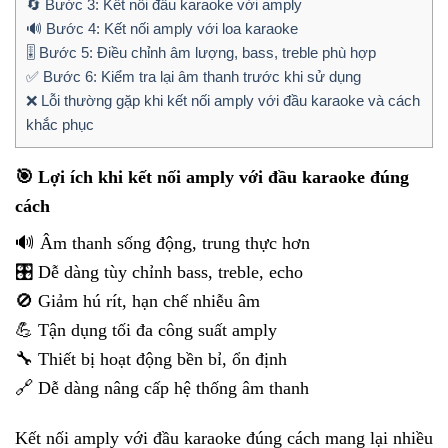
🔄 Bước 3: Kết nối đầu karaoke với amply
🔊 Bước 4: Kết nối amply với loa karaoke
🎚️ Bước 5: Điều chỉnh âm lượng, bass, treble phù hợp
✅ Bước 6: Kiểm tra lại âm thanh trước khi sử dụng
❌ Lỗi thường gặp khi kết nối amply với đầu karaoke và cách
khắc phục
🎯 Lợi ích khi kết nối amply với đầu karaoke đúng
cách
🔊 Âm thanh sống động, trung thực hơn
🎛️ Dễ dàng tùy chỉnh bass, treble, echo
🚫 Giảm hú rít, hạn chế nhiễu âm
💪 Tận dụng tối đa công suất amply
🔧 Thiết bị hoạt động bền bỉ, ổn định
🔗 Dễ dàng nâng cấp hệ thống âm thanh
Kết nối amply với đầu karaoke đúng cách mang lại nhiều