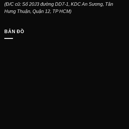
(Đ/C cũ: Số 20J3 đường DD7-1, KDC An Sương, Tân
Hưng Thuận, Quận 12, TP HCM)
BẢN ĐỒ