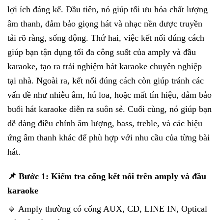
lợi ích đáng kể. Đầu tiên, nó giúp tối ưu hóa chất lượng
âm thanh, đảm bảo giọng hát và nhạc nền được truyền
tải rõ ràng, sống động. Thứ hai, việc kết nối đúng cách
giúp bạn tận dụng tối đa công suất của amply và đầu
karaoke, tạo ra trải nghiệm hát karaoke chuyên nghiệp
tại nhà. Ngoài ra, kết nối đúng cách còn giúp tránh các
vấn đề như nhiễu âm, hú loa, hoặc mất tín hiệu, đảm bảo
buổi hát karaoke diễn ra suôn sẻ. Cuối cùng, nó giúp bạn
dễ dàng điều chỉnh âm lượng, bass, treble, và các hiệu
ứng âm thanh khác để phù hợp với nhu cầu của từng bài
hát.
📌 Bước 1: Kiểm tra cổng kết nối trên amply và đầu
karaoke
🔹 Amply thường có cổng AUX, CD, LINE IN, Optical