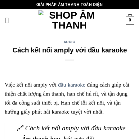
Chuyển
GIẢI PHÁP ÂM THANH TOÀN DIỆN
đến
nội
0
dung
AUDIO
Cách kết nối amply với đầu karaoke
Việc kết nối amply với
đầu karaoke
đúng cách giúp cải
thiện chất lượng âm thanh, hạn chế hú rít, và tận dụng
tối đa công suất thiết bị. Hạn chế lỗi kết nối, và tận
hưởng giây phút hát karaoke tuyệt vời nhất.
🔗 Cách kết nối amply với đầu karaoke
– Âm thanh hay, hát cực đã!