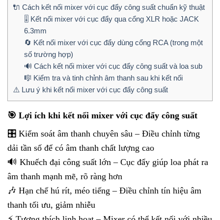
🔌 Cách kết nối mixer với cục đẩy công suất chuẩn kỹ thuật
🎚️ Kết nối mixer với cục đẩy qua cổng XLR hoặc JACK
6.3mm
🔄 Kết nối mixer với cục đẩy dùng cổng RCA (trong một
số trường hợp)
🔊 Cách kết nối mixer với cục đẩy công suất và loa sub
🎼 Kiểm tra và tinh chỉnh âm thanh sau khi kết nối
⚠️ Lưu ý khi kết nối mixer với cục đẩy công suất
🎯 Lợi ích khi kết nối mixer với cục đẩy công suất
🎛️ Kiểm soát âm thanh chuyên sâu – Điều chỉnh từng
dải tần số để có âm thanh chất lượng cao
🔊 Khuếch đại công suất lớn – Cục đẩy giúp loa phát ra
âm thanh mạnh mẽ, rõ ràng hơn
🎶 Hạn chế hú rít, méo tiếng – Điều chỉnh tín hiệu âm
thanh tối ưu, giảm nhiễu
⚡ Tương thích linh hoạt – Mixer có thể kết nối với nhiều