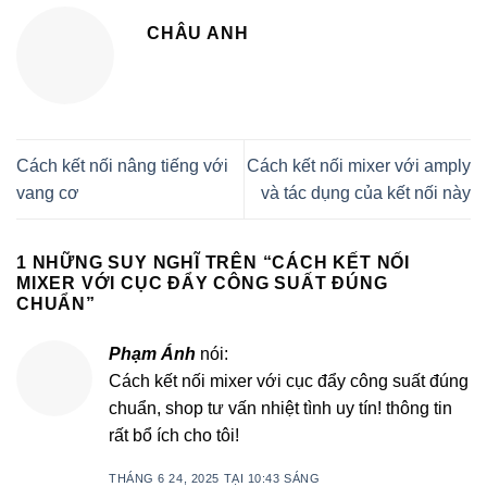
CHÂU ANH
Cách kết nối nâng tiếng với
Cách kết nối mixer với amply
vang cơ
và tác dụng của kết nối này
1 NHỮNG SUY NGHĨ TRÊN “
CÁCH KẾT NỐI
MIXER VỚI CỤC ĐẨY CÔNG SUẤT ĐÚNG
CHUẨN
”
Phạm Ánh
nói:
Cách kết nối mixer với cục đẩy công suất đúng
chuẩn, shop tư vấn nhiệt tình uy tín! thông tin
rất bổ ích cho tôi!
THÁNG 6 24, 2025 TẠI 10:43 SÁNG