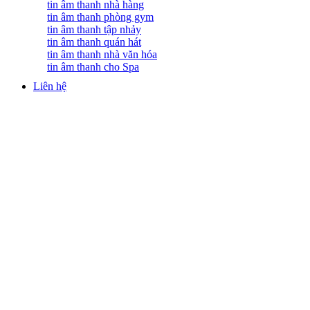
tin âm thanh nhà hàng
tin âm thanh phòng gym
tin âm thanh tập nhảy
tin âm thanh quán hát
tin âm thanh nhà văn hóa
tin âm thanh cho Spa
Liên hệ