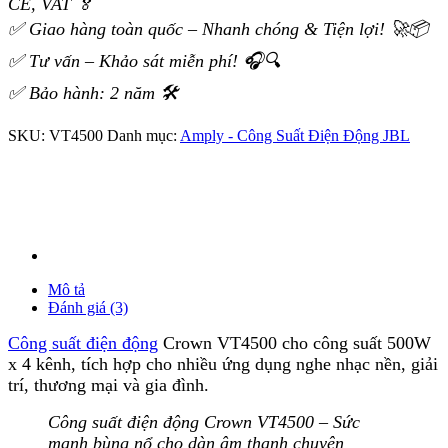
CE, VAT 🏅
✅ Giao hàng toàn quốc – Nhanh chóng & Tiện lợi! 🚀📦
✅ Tư vấn – Khảo sát miễn phí! 🎧🔍
✅ Bảo hành: 2 năm 🛠️
SKU:
VT4500
Danh mục:
Amply - Công Suất Điện Động JBL
Mô tả
Đánh giá (3)
Công suất điện động
Crown VT4500 cho công suất 500W
x 4 kênh, tích hợp cho nhiều ứng dụng nghe nhạc nền, giải
trí, thương mại và gia đình.
Công suất điện động Crown VT4500 – Sức
mạnh bùng nổ cho dàn âm thanh chuyên