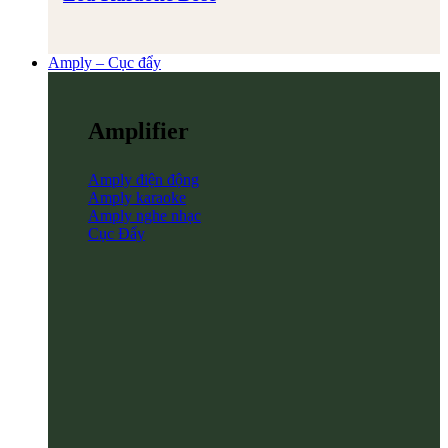
Amply – Cục đẩy
Amplifier
Amply điện động
Amply karaoke
Amply nghe nhạc
Cục Đẩy