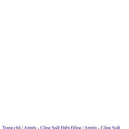
Trang chủ
/
Amply - Công Suất Điện Động
/
Amply - Công Suất