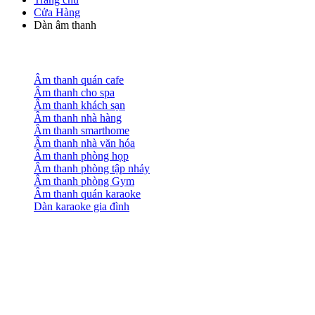
Cửa Hàng
Dàn âm thanh
Âm thanh quán cafe
Âm thanh cho spa
Âm thanh khách sạn
Âm thanh nhà hàng
Âm thanh smarthome
Âm thanh nhà văn hóa
Âm thanh phòng họp
Âm thanh phòng tập nhảy
Âm thanh phòng Gym
Âm thanh quán karaoke
Dàn karaoke gia đình