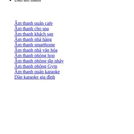
Âm thanh quán cafe
Âm thanh cho spa
Âm thanh khách sạn
Âm thanh nhà hàng
Âm thanh smarthome
Âm thanh nhà văn hóa
Âm thanh phòng họp
Âm thanh phòng tập nhảy
Âm thanh phòng Gym
Âm thanh quán karaoke
Dàn karaoke gia đình