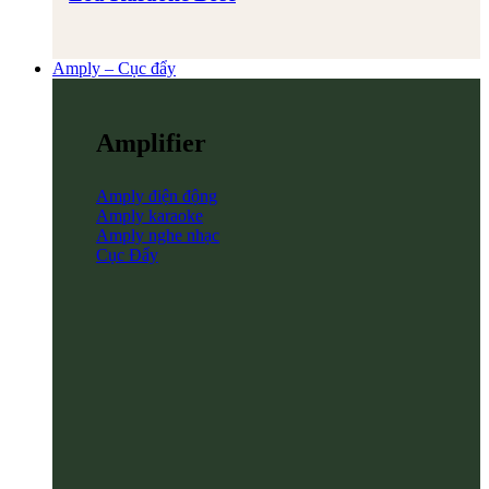
Amply – Cục đẩy
Amplifier
Amply điện động
Amply karaoke
Amply nghe nhạc
Cục Đẩy