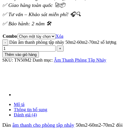
✅ Giao hàng toàn quốc 🚀📦
✅ Tư vấn – Khảo sát miễn phí! 🎧🔍
✅ Bảo hành: 2 năm 🛠️
Combo
Xóa
Dàn âm thanh phòng tập nhảy 50m2-60m2-70m2 số lượng
Thêm vào giỏ hàng
SKU:
TN50M2
Danh mục:
Âm Thanh Phòng Tập Nhảy
Mô tả
Thông tin bổ sung
Đánh giá (4)
Dàn
âm thanh cho phòng tập nhảy
50m2-60m2-70m2 đòi