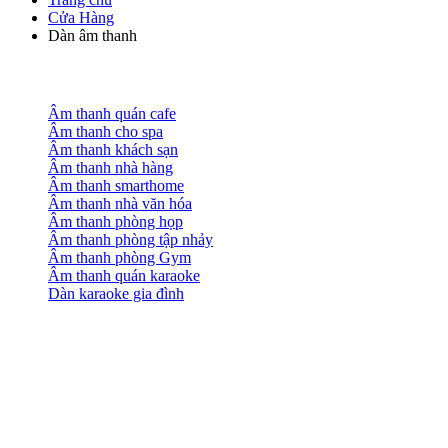
Cửa Hàng
Dàn âm thanh
Âm thanh quán cafe
Âm thanh cho spa
Âm thanh khách sạn
Âm thanh nhà hàng
Âm thanh smarthome
Âm thanh nhà văn hóa
Âm thanh phòng họp
Âm thanh phòng tập nhảy
Âm thanh phòng Gym
Âm thanh quán karaoke
Dàn karaoke gia đình