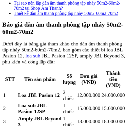
Tại sao nên lắp dàn âm thanh phòng tập nhảy 50m2-60m2-
70m2 tại Shop Âm Thanh?
Thiết kế dàn âm thanh phòng tập nhảy 50m2-60m2-70m2
Báo giá dàn âm thanh phòng tập nhảy 50m2-
60m2-70m2
Dưới đây là bảng giá tham khảo cho dàn âm thanh phòng
tập nhảy 50m2-60m2-70m2, bao gồm các thiết bị loa JBL
Pasion 12,
loa sub
JBL Pasion 12SP, amply JBL Beyond 3,
phụ kiện và công lắp đặt:
Thành
Số
Đơn giá
STT
Tên sản phẩm
tiền
lượng
(VND)
(VND)
2
1
Loa JBL Pasion 12
12.000.000
24.000.000
chiếc
Loa sub JBL
1
2
15.000.000
15.000.000
Pasion 12SP
chiếc
Amply JBL Beyond
1
3
18.000.000
18.000.000
3
chiếc