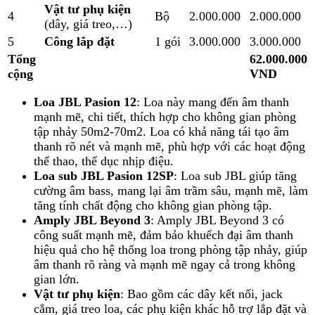
Vật tư phụ kiện
4
Bộ
2.000.000
2.000.000
(dây, giá treo,…)
5
Công lắp đặt
1 gói
3.000.000
3.000.000
Tổng
62.000.000
cộng
VND
Loa JBL Pasion 12
: Loa này mang đến âm thanh
mạnh mẽ, chi tiết, thích hợp cho không gian phòng
tập nhảy 50m2-70m2. Loa có khả năng tái tạo âm
thanh rõ nét và mạnh mẽ, phù hợp với các hoạt động
thể thao, thể dục nhịp điệu.
Loa sub JBL Pasion 12SP
: Loa sub JBL giúp tăng
cường âm bass, mang lại âm trầm sâu, mạnh mẽ, làm
tăng tính chất động cho không gian phòng tập.
Amply JBL Beyond 3
: Amply JBL Beyond 3 có
công suất mạnh mẽ, đảm bảo khuếch đại âm thanh
hiệu quả cho hệ thống loa trong phòng tập nhảy, giúp
âm thanh rõ ràng và mạnh mẽ ngay cả trong không
gian lớn.
Vật tư phụ kiện
: Bao gồm các dây kết nối, jack
cắm, giá treo loa, các phụ kiện khác hỗ trợ lắp đặt và