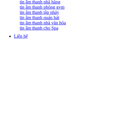
tin âm thanh nhà hàng
tin âm thanh phòng gym
tin âm thanh tập nhảy
tin âm thanh quán hát
tin âm thanh nhà văn hóa
tin âm thanh cho Spa
Liên hệ